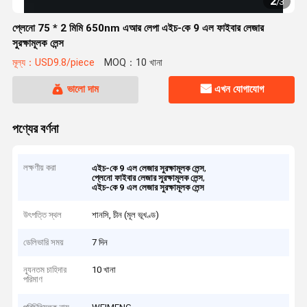
2
/
3
প্লেনো 75 * 2 মিমি 650nm এআর লেপা এইচ-কে 9 এল ফাইবার লেজার
সুরক্ষামূলক লেন্স
মূল্য：USD9.8/piece
MOQ：10 খানা
ভালো দাম
এখন যোগাযোগ
পণ্যের বর্ণনা
লক্ষণীয় করা
,
এইচ-কে 9 এল লেজার সুরক্ষামূলক লেন্স
,
প্লেনো ফাইবার লেজার সুরক্ষামূলক লেন্স
এইচ-কে 9 এল লেজার সুরক্ষামূলক লেন্স
উৎপত্তি স্থল
শানসি, চীন (মূল ভূখণ্ড)
ডেলিভারি সময়
7 দিন
ন্যূনতম চাহিদার
10 খানা
পরিমাণ