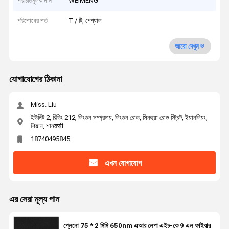
পরিচিতিমুলক নাম
WEIMENG
পরিশোধের শর্ত
T / টি, পেপ্যাল
আরো দেখুন
যোগাযোগের ঠিকানা
Miss. Liu
ইউনিট 2, বিল্ডিং 212, লিংগুন সম্প্রদায়, লিংগুন রোড, সিনহুয়া রোড স্ট্রিট, ইয়ানলিয়ং,
শিয়ান, শানक्सी
18740495845
এখন যোগাযোগ
এর সেরা মূল্য পান
প্লেনো 75 * 2 মিমি 650nm এআর লেপা এইচ-কে 9 এল ফাইবার