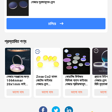
লেজার সুরক্ষামূলক লেন্স
চালিয়ে
প্রস্তাবিত পণ্য
লেজার সরঞ্জামের জন্য
Znse Co2 ডাবল
কোয়ার্টজ ফিউজড
প্ল্যানো টাইপ ফা
1064nmar
কোটেড ফাইবার
সিলিকা গ্লাস ফাইবার
লেজার লেন্স 1
20x1mm ফাইবার
লেজার লেন্স
লেজার প্রতিরক্ষামূলক
মিমি বৃত্তাকার আ
লেজার প্রতিরক্ষামূলক
12.7x2.5 মিমি
লেন্স 1064nm
লেন্স
বৃত্তাকার উইন্ডো
ভালো দাম
ভালো দাম
ভালো দাম
ভালো দাম