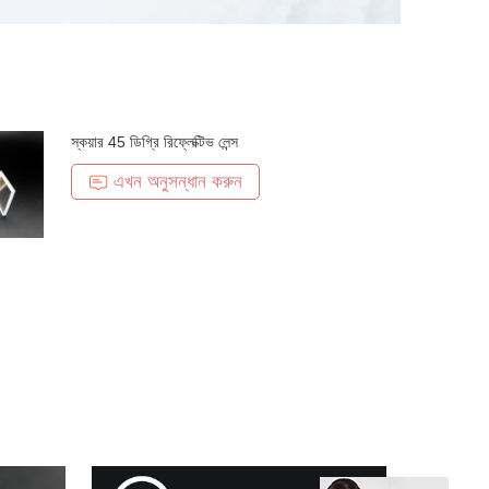
স্কয়ার 45 ডিগ্রি রিফ্লেক্টিভ লেন্স
এখন অনুসন্ধান করুন