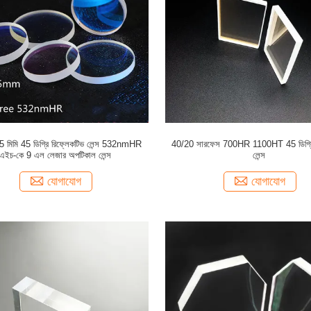
5 মিমি 45 ডিগ্রি রিফ্লেকটিভ লেন্স 532nmHR
40/20 সারফেস 700HR 1100HT 45 ডিগ্রি
এইচ-কে 9 এল লেজার অপটিকাল লেন্স
লেন্স
যোগাযোগ
যোগাযোগ