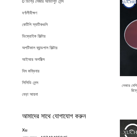
0 ডিগ্রি লেজার আউটপুট লেন্স
বর্ণালীবীক্ষণ
কেটিপি স্ফটিকগুলি
ডিক্রোইক ফিল্টার
অপটিকাল ব্যান্ডপাস ফিল্টার
আইআর অপটিক্স
বিম কম্বিনার
সিসিডি লেন্স
লেজার মেশি
রিফ
বেড়া আয়না
আমাদের সাথে যোগাযোগ করুন
Xu