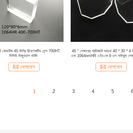
োয়ার্টজ 45 ডিগ্রি রিফ্লেকটিভ লেন্স 700HT
45 ° লেজারের প্রতিচ্ছবি আয়না 40 * 30 * 
সিসিডি ভিজ্যুয়াল মার্কিং
এবং 1064nmHR এইচ-কে 9 এল অষ্টভুজ লেজার
লেজার মেশিন
যোগাযোগ
যোগাযোগ
1
2
3
4
5