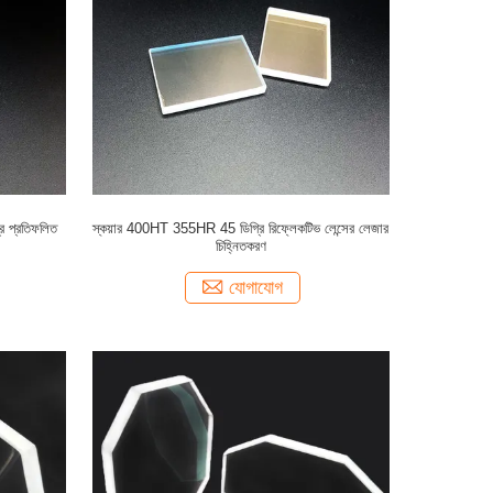
 প্রতিফলিত
স্কয়ার 400HT 355HR 45 ডিগ্রি রিফ্লেকটিভ লেন্সের লেজার
চিহ্নিতকরণ
যোগাযোগ