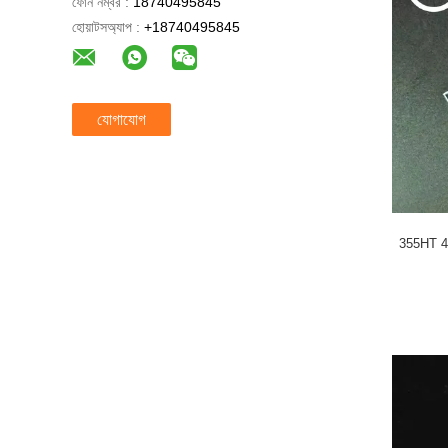
ফোন নম্বর :
18740495845
হোয়াটসঅ্যাপ :
+18740495845
যোগাযোগ
355HT 46