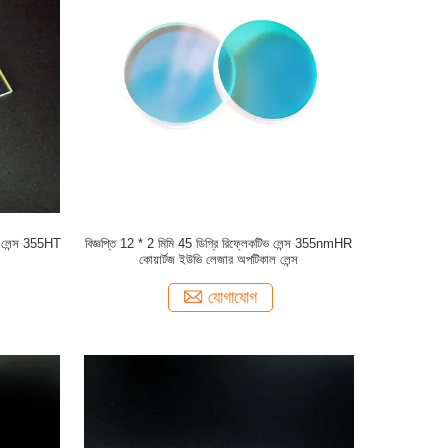
ভ লেন্স 355HT
বিজ্ঞপ্তি 12 * 2 মিমি 45 ডিগ্রি রিফ্লেকটিভ লেন্স 355nmHR
কোয়ার্টজ ইউভি লেজার অপটিকাল লেন্স
যোগাযোগ