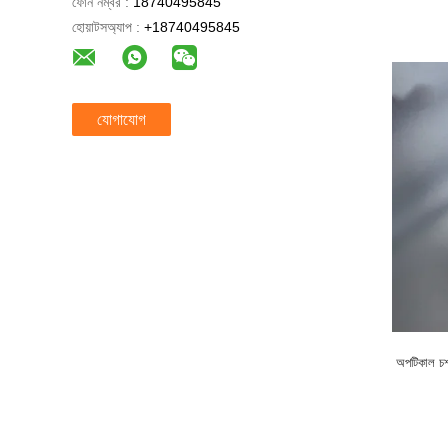
ফোন নম্বর :
18740495845
হোয়াটসঅ্যাপ :
+18740495845
যোগাযোগ
অপটিকাল চশম