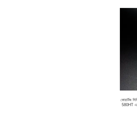
কোয়ার্টজ 
580HT এস