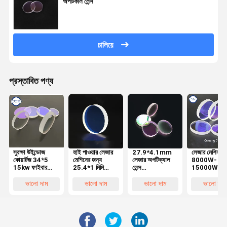
অপটিকাল লেন্স
চালিয়ে
প্রস্তাবিত পণ্য
সুরক্ষা উইন্ডোজ
হাই পাওয়ার লেজার
27.9*4.1mm
লেজার মেশিন
কোয়ার্টজ 34*5
মেশিনের জন্য
লেজার অপটিক্যাল
8000W-
15kw ফাইবার
25.4*1 মিমি
লেন্স
15000W এর
অপটিক্যাল লেন্স
লেজার অপটিক্যাল
1064nmAR
জন্য 113*
Precitec
লেন্স 7980
লেজার হেডের জন্য
কর্নিং 7980
ভালো দাম
ভালো দাম
ভালো দাম
ভালো দাম
Lasermech
কোয়ার্টজ
আমদানি করা কোয়ার্টজ
1064nmAR
মেশিনের জন্য
1064nmAR
ফিউজড সিলিকা
লেজার অপটিক্যা
লেন্স