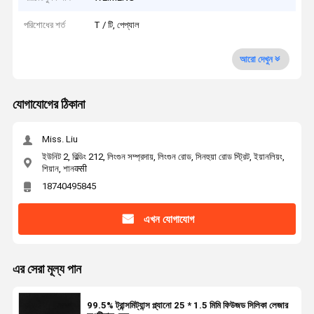
পরিশোধের শর্ত
T / টি, পেপ্যাল
আরো দেখুন
যোগাযোগের ঠিকানা
Miss. Liu
ইউনিট 2, বিল্ডিং 212, লিংগুন সম্প্রদায়, লিংগুন রোড, সিনহুয়া রোড স্ট্রিট, ইয়ানলিয়ং,
শিয়ান, শানक्सी
18740495845
এখন যোগাযোগ
এর সেরা মূল্য পান
99.5% ট্রান্সমিট্যান্স প্ল্যানো 25 * 1.5 মিমি ফিউজড সিলিকা লেজার