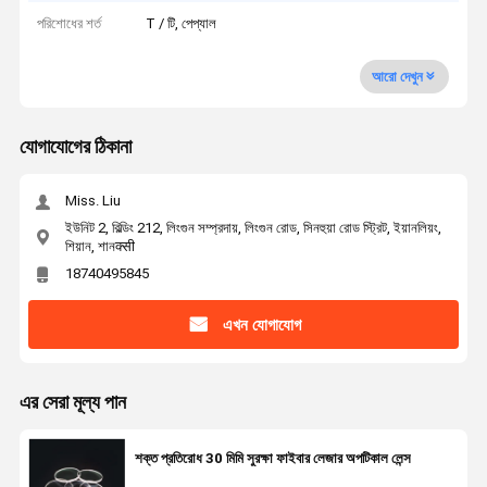
পরিশোধের শর্ত
T / টি, পেপ্যাল
আরো দেখুন
যোগাযোগের ঠিকানা
Miss. Liu
ইউনিট 2, বিল্ডিং 212, লিংগুন সম্প্রদায়, লিংগুন রোড, সিনহুয়া রোড স্ট্রিট, ইয়ানলিয়ং,
শিয়ান, শানक्सी
18740495845
এখন যোগাযোগ
এর সেরা মূল্য পান
শক্ত প্রতিরোধ 30 মিমি সুরক্ষা ফাইবার লেজার অপটিকাল লেন্স