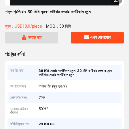
2
/
3
শক্ত প্রতিরোধ 30 মিমি সুরক্ষা ফাইবার লেজার অপটিকাল লেন্স
মূল্য：USD10.9/piece
MOQ：50 পিসি
ভালো দাম
এখন যোগাযোগ
পণ্যের বর্ণনা
লক্ষণীয় করা
,
,
30 মিমি লেজার অপটিকাল লেন্স
30 মিমি ফাইবার লেজার লেন্স
ফাইবার লেজার অপটিকাল লেন্স
উৎপত্তি স্থল
শানসি, চীন (মূল ভূখণ্ড)
ডেলিভারি সময়
7 দিন
ন্যূনতম চাহিদার
50 পিসি
পরিমাণ
পরিচিতিমুলক নাম
WEIMENG