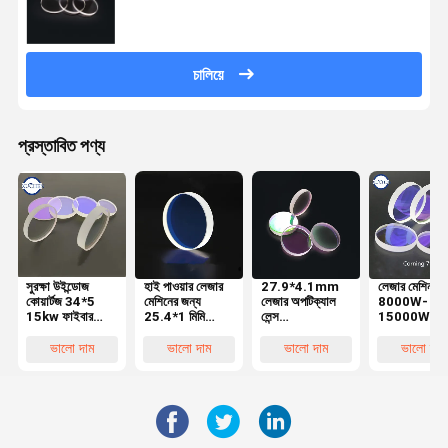
চালিয়ে
প্রস্তাবিত পণ্য
সুরক্ষা উইন্ডোজ
হাই পাওয়ার লেজার
27.9*4.1mm
লেজার মেশিন
কোয়ার্টজ 34*5
মেশিনের জন্য
লেজার অপটিক্যাল
8000W-
15kw ফাইবার
25.4*1 মিমি
লেন্স
15000W এর
অপটিক্যাল লেন্স
লেজার অপটিক্যাল
1064nmAR
জন্য 113*
Precitec
লেন্স 7980
লেজার হেডের জন্য
কর্নিং 7980
ভালো দাম
ভালো দাম
ভালো দাম
ভালো দাম
Lasermech
কোয়ার্টজ
আমদানি করা কোয়ার্টজ
1064nmAR
মেশিনের জন্য
1064nmAR
ফিউজড সিলিকা
লেজার অপটিক্যা
লেন্স