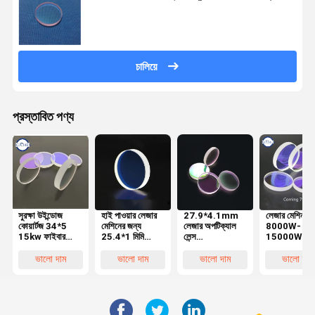
চালিয়ে
প্রস্তাবিত পণ্য
সুরক্ষা উইন্ডোজ
হাই পাওয়ার লেজার
27.9*4.1mm
লেজার মেশিন
কোয়ার্টজ 34*5
মেশিনের জন্য
লেজার অপটিক্যাল
8000W-
15kw ফাইবার
25.4*1 মিমি
লেন্স
15000W এর
অপটিক্যাল লেন্স
লেজার অপটিক্যাল
1064nmAR
জন্য 113*
Precitec
লেন্স 7980
লেজার হেডের জন্য
কর্নিং 7980
ভালো দাম
ভালো দাম
ভালো দাম
ভালো দাম
Lasermech
কোয়ার্টজ
আমদানি করা কোয়ার্টজ
1064nmAR
মেশিনের জন্য
1064nmAR
ফিউজড সিলিকা
লেজার অপটিক্যা
লেন্স