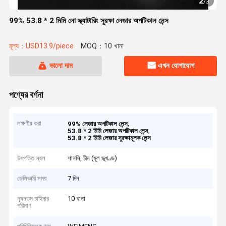
2
/
3
99% 53.8 * 2 মিমি লো স্ক্যাটারিং সুরক্ষা লেজার অপটিকাল লেন্স
মূল্য：USD13.9/piece
MOQ：10 খানা
ভালো দাম
এখন যোগাযোগ
পণ্যের বর্ণনা
লক্ষণীয় করা
,
99% লেজার অপটিকাল লেন্স
,
53.8 * 2 মিমি লেজার অপটিকাল লেন্স
53.8 * 2 মিমি লেজার সুরক্ষামূলক লেন্স
উৎপত্তি স্থল
শানসি, চীন (মূল ভূখণ্ড)
ডেলিভারি সময়
7 দিন
ন্যূনতম চাহিদার
10 খানা
পরিমাণ