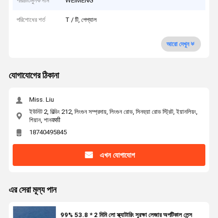
পরিচিতিমুলক নাম
WEIMENG
পরিশোধের শর্ত
T / টি, পেপ্যাল
আরো দেখুন
যোগাযোগের ঠিকানা
Miss. Liu
ইউনিট 2, বিল্ডিং 212, লিংগুন সম্প্রদায়, লিংগুন রোড, সিনহুয়া রোড স্ট্রিট, ইয়ানলিয়ং,
শিয়ান, শানक्सी
18740495845
এখন যোগাযোগ
এর সেরা মূল্য পান
99% 53.8 * 2 মিমি লো স্ক্যাটারিং সুরক্ষা লেজার অপটিকাল লেন্স