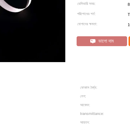
ডেলিভারি সময়:
8
পরিশোধের শর্ত:
T
যোগানের ক্ষমতা:
1
ভালো দাম
ফোকাস দৈর্ঘ্য:
লেপ:
আবেদন:
transmittance:
আয়তন: