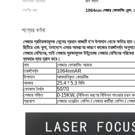
শীতলকরণ ব্যবস্থা:
জল শীতল
লক্ষণীয় করা:
1064nm লেজার ফোকাসিং লেন্স
,
পণ্যের বর্ণনা
লেজার প্রতিরক্ষামূলক লেন্সের প্রধান কাজটি হ'ল উপাদান থেকে ক্ষতির হাত থ
ছিটিয়ে এবং 
ধুলা, তলদেশে এআর আবরণের কারণে কাজের তরঙ্গদৈর্ঘ্য অনুসার
লেজার মেশিনের, তাই 
লেজার সুরক্ষামূলক উইন্ডোজ লেজার মেশিনের পরিষেবা জ
ব্যবহার-ব্যয় হ্রাস করে।
নাম
লেজার ফোকাসিং আয়না
তরঙ্গদৈর্ঘ্য
1064nmAR
উপাদান
আমদানিকৃত কোয়ার্টজ
আকার
25.4 * 5.3 মিমি
ফোকাস দৈর্ঘ্য
50/70
লেজার শক্তি
0-15KW, (বিভিন্ন ধরণের বিভিন্ন পাওয়ার চয়ন
প্রয়োগ
লেজার ওয়েল্ডিং মেশিন / লেজার কাটিয়া মেশিন / লে