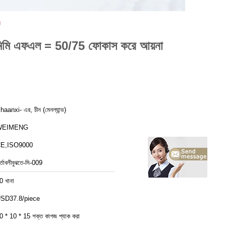
স
িমি এফএল = 50/75 ফোকাস করে আয়না
haanxi- এর, চীন (মেনল্যান্ড)
WEIMENG
E,ISO9000
র্তাবলীবুঝতে-সি-009
0 খানা
SD37.8/piece
0 * 10 * 15 শক্ত কাগজ প্যাক করা