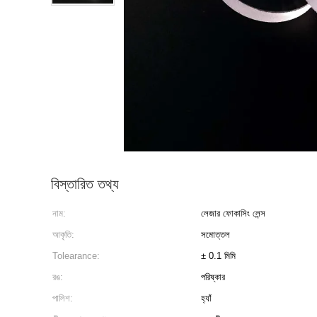
বিস্তারিত তথ্য
নাম:
লেজার ফোকাসিং লেন্স
আকৃতি:
সমোত্তল
Tolearance:
± 0.1 মিমি
রঙ:
পরিষ্কার
পালিশ:
হ্যাঁ