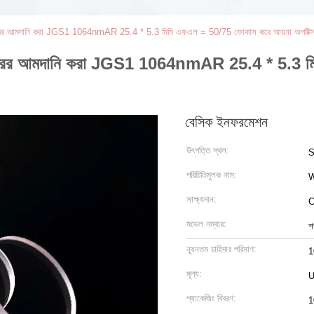
 মিরর আমদানি করা JGS1 1064nmAR 25.4 * 5.3 মিমি এফএল = 50/75 ফোকাস করে আয়না অপটিক্
ল মিরর আমদানি করা JGS1 1064nmAR 25.4 * 5.3 ম
বেসিক ইনফরমেশন
উৎপত্তি স্থল:
S
পরিচিতিমুলক নাম:
সাক্ষ্যদান:
C
মডেল নম্বার:
শ
ন্যূনতম চাহিদার পরিমাণ:
1
মূল্য:
U
প্যাকেজিং বিবরণ:
1