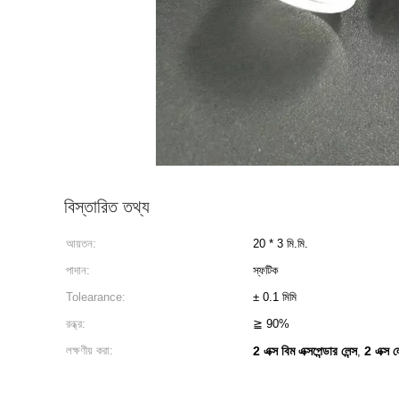
বিস্তারিত তথ্য
আয়তন:
20 * 3 মি.মি.
পাদান:
স্ফটিক
Tolearance:
± 0.1 মিমি
রন্ধ্র:
≧ 90%
লক্ষণীয় করা:
2 এক্স বিম এক্সপেন্ডার লেন্স
2 এক্স লে
,