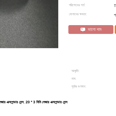
পরিশোধের শর্ত:
T
যোগানের ক্ষমতা:
প
ভালো দাম
আকৃতি:
নাম:
পৃষ্ঠের গুণমান:
জার এক্সপেন্ডার লেন্স
20 * 3 মিমি লেজার এক্সপেন্ডার লেন্স
,