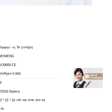
haanxi- এর, চীন (মেনল্যান্ড)
WEIMENG
SO9000.CE
র্তাবলীবুঝতে-ই-004
0
SD16.5/piece
0 * 15 * 10 সেমি শক্ত কাগজ প্যাক করা
 দিন