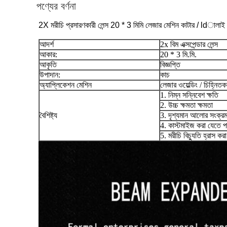
পণ্যের বর্ণনা
2X মরীচি প্রসারণকারী লেন্স 20 * 3 মিমি লেজার মেশিন কাটার / ldালাই /
আদর্শ
2x বিম এক্সপেন্ডার লেন্স
আকার:
20 * 3 মি.মি.
আকৃতি
বিজ্ঞপ্তি
উপাদান:
কাচ
অ্যাপ্লিকেশন মেশিন
লেজার ওয়েল্ডিং / চিহ্নিত
1. নিম্ন সন্নিবেশ ক্ষতি
2. উচ্চ ক্ষমতা ক্ষমতা
বৈশিষ্ট্য
3. দৃশ্যমান আলোর সংক্র
4. কাস্টমাইজ করা যেতে প
5. মরীচি বিচ্যুতি হ্রাস করা