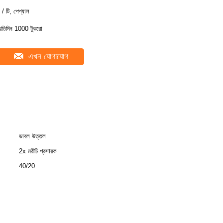
 / টি, পেপ্যাল
্রতিদিন 1000 টুকরো
এখন যোগাযোগ
ডাবল উত্তল
2x মরীচি প্রসারক
40/20