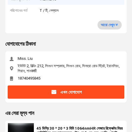
পরিশোধের শর্ত
T / টি, পেপ্যাল
আরো দেখুন
যোগাযোগের ঠিকানা
Miss. Liu
ইউনিট 2, বিল্ডিং 212, লিংগুন সম্প্রদায়, লিংগুন রোড, সিনহুয়া রোড স্ট্রিট, ইয়ানলিয়ং,
শিয়ান, শানक्सी
18740495845
এখন যোগাযোগ
এর সেরা মূল্য পান
45 ডিগ্রি 30 * 20 * 3 মিমি 1064nmHR লেজার রিফ্লেক্টর মিরর