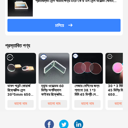
প্রতিবিম্বিত লেন্স আয়তক্ষেত্র এইচ-কে 9 এল লেন্স ওয়েল্ডিং খোদাই
মেশিন
চালিয়ে
প্রস্তাবিত পণ্য
ডাবল পয়েন্ট কোয়ার্জ
হ্যান্ড ওয়েল্ডেড 60
লেজার মেশিনের জন্য
30 * 3 মিমি বিজ্
রিফ্লেক্টিভ লেন্স
ডিগ্রি অপটিক্যাল
প্লানো 38.1*3
45 ডিগ্রি মিরর ল
30*5mm 650
ফাইবার রিফ্লেক্টর
মিমি 45 ডিগ্রী লেজার
650
1064HR 60
650 এবং 1064
রিফ্লেক্টিভ লেন্স 650
1064nmH
ডিগ্রি
এইচআর
1064nmHR
লেজার মেশিনের 
ভালো দাম
ভালো দাম
ভালো দাম
ভালো দাম
কোয়ার্টজ