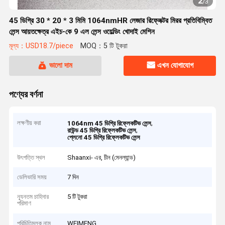
2
/
3
45 ডিগ্রি 30 * 20 * 3 মিমি 1064nmHR লেজার রিফ্লেক্টর মিরর প্রতিবিম্বিত
লেন্স আয়তক্ষেত্র এইচ-কে 9 এল লেন্স ওয়েল্ডিং খোদাই মেশিন
মূল্য：USD18.7/piece
MOQ：5 টি টুকরা
ভালো দাম
এখন যোগাযোগ
পণ্যের বর্ণনা
লক্ষণীয় করা
,
1064nm 45 ডিগ্রি রিফ্লেকটিভ লেন্স
,
রাউন্ড 45 ডিগ্রি রিফ্লেকটিভ লেন্স
প্লেনো 45 ডিগ্রি রিফ্লেকটিভ লেন্স
উৎপত্তি স্থল
Shaanxi- এর, চীন (মেনল্যান্ড)
ডেলিভারি সময়
7 দিন
ন্যূনতম চাহিদার
5 টি টুকরা
পরিমাণ
পরিচিতিমুলক নাম
WEIMENG