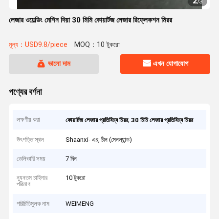
2
/
3
লেজার ওয়েল্ডিং মেশিন দিয়া 30 মিমি কোয়ার্টজ লেজার রিফ্লেকশন মিরর
মূল্য：USD9.8/piece
MOQ：10 টুকরো
ভালো দাম
এখন যোগাযোগ
পণ্যের বর্ণনা
লক্ষণীয় করা
,
কোয়ার্টজ লেজার প্রতিবিম্ব মিরর
30 মিমি লেজার প্রতিবিম্ব মিরর
উৎপত্তি স্থল
Shaanxi- এর, চীন (মেনল্যান্ড)
ডেলিভারি সময়
7 দিন
ন্যূনতম চাহিদার
10 টুকরো
পরিমাণ
পরিচিতিমুলক নাম
WEIMENG