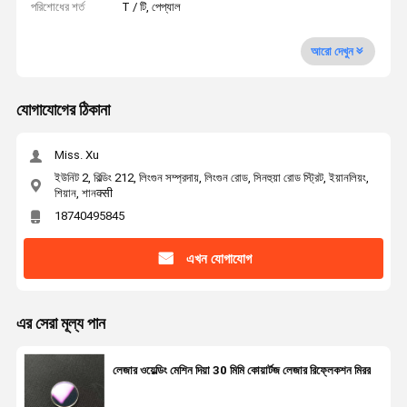
পরিশোধের শর্ত
T / টি, পেপ্যাল
আরো দেখুন
যোগাযোগের ঠিকানা
Miss. Xu
ইউনিট 2, বিল্ডিং 212, লিংগুন সম্প্রদায়, লিংগুন রোড, সিনহুয়া রোড স্ট্রিট, ইয়ানলিয়ং,
শিয়ান, শানक्सी
18740495845
এখন যোগাযোগ
এর সেরা মূল্য পান
লেজার ওয়েল্ডিং মেশিন দিয়া 30 মিমি কোয়ার্টজ লেজার রিফ্লেকশন মিরর