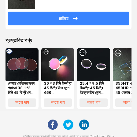
চালিয়ে
প্রস্তাবিত পণ্য
লেজার মেশিনের জন্য
30 * 3 মিমি বিজ্ঞপ্তি
25.4 * 9.5 মিমি
355HT 46
প্লানো 38.1*3
45 ডিগ্রি মিরর লেন্স
বিজ্ঞপ্তি 45 ডিগ্রি
650HR কোয়ার
মিমি 45 ডিগ্রী লেজার
650
রিফ্লেকটিভ লেন্স
45 লেজার মেশি
রিফ্লেক্টিভ লেন্স 650
1064nmHR
755nmHR
জন্য ডিগ্রি
1064nmHR
লেজার মেশিনের জন্য
আলেকজান্দ্রিত
রিফ্লেকটিভ লেন্স
ভালো দাম
ভালো দাম
ভালো দাম
ভালো দাম
কোয়ার্টজ
লেজারের জন্য
বাড়ি
আমাদের সম্পর্কে
আমাদের সাথে যোগাযোগ করুন
Desktop Site