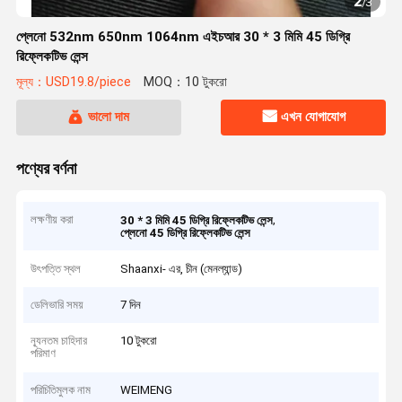
2
/
3
প্লেনো 532nm 650nm 1064nm এইচআর 30 * 3 মিমি 45 ডিগ্রি
রিফ্লেকটিভ লেন্স
মূল্য：USD19.8/piece
MOQ：10 টুকরো
ভালো দাম
এখন যোগাযোগ
পণ্যের বর্ণনা
লক্ষণীয় করা
,
30 * 3 মিমি 45 ডিগ্রি রিফ্লেকটিভ লেন্স
প্লেনো 45 ডিগ্রি রিফ্লেকটিভ লেন্স
উৎপত্তি স্থল
Shaanxi- এর, চীন (মেনল্যান্ড)
ডেলিভারি সময়
7 দিন
ন্যূনতম চাহিদার
10 টুকরো
পরিমাণ
পরিচিতিমুলক নাম
WEIMENG