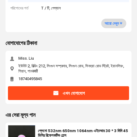
পরিশোধের শর্ত
T / টি, পেপ্যাল
আরো দেখুন
যোগাযোগের ঠিকানা
Miss. Liu
ইউনিট 2, বিল্ডিং 212, লিংগুন সম্প্রদায়, লিংগুন রোড, সিনহুয়া রোড স্ট্রিট, ইয়ানলিয়ং,
শিয়ান, শানक्सी
18740495845
এখন যোগাযোগ
এর সেরা মূল্য পান
প্লেনো 532nm 650nm 1064nm এইচআর 30 * 3 মিমি 45
ডিগ্রি রিফ্লেকটিভ লেন্স