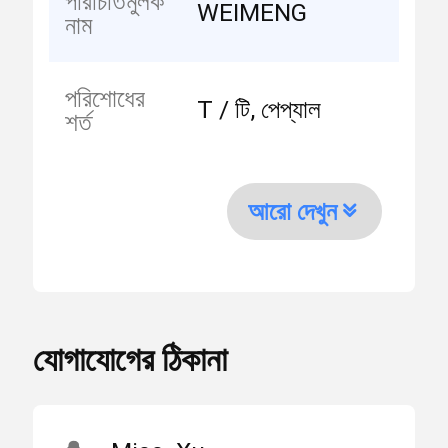
পরিচিতিমুলক
WEIMENG
নাম
পরিশোধের
T / টি, পেপ্যাল
শর্ত
আরো দেখুন
যোগাযোগের ঠিকানা