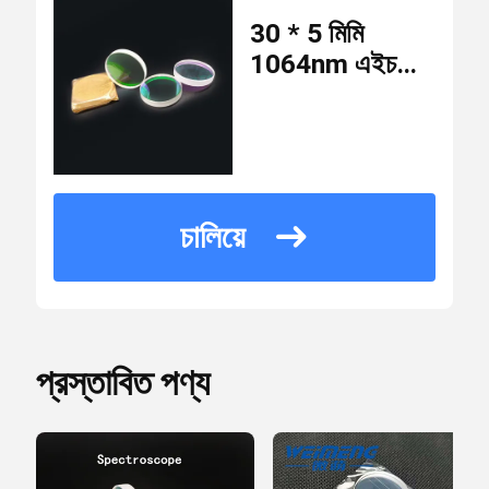
30 * 5 মিমি
লেজার সুরক্ষা গগলস
ন্যূনতম
1064nm এইচআর
10 টুকরো
চাহিদার
লেপা জেজিএস 1
পরিমাণ
প্লানো রাইটোলস
0 ডিগ্রি রিফ্লেকটিভ লেন্স
স্পেকট্রোস্কোপ
USD15.8/piece
মূল্য
45 ডিগ্রি প্রতিফলিত লেন্স
চালিয়ে
10 * 10 * 15 সেমি শক্ত
প্যাকেজিং
কাগজ প্যাক করা
বিবরণ
0 ডিগ্রি লেজার আউটপুট লেন্স
ডেলিভারি
প্রস্তাবিত পণ্য
7 দিন
বর্ণালীবীক্ষণ
সময়
কেটিপি স্ফটিকগুলি
পরিশোধের