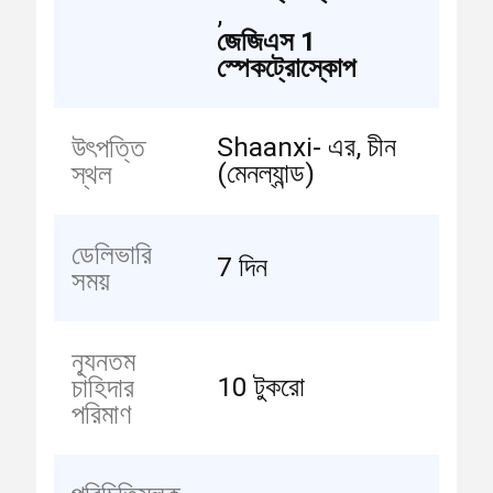
,
জেজিএস 1
স্পেকট্রোস্কোপ
Shaanxi- এর, চীন
উৎপত্তি
(মেনল্যান্ড)
স্থল
ডেলিভারি
7 দিন
সময়
ন্যূনতম
10 টুকরো
চাহিদার
পরিমাণ