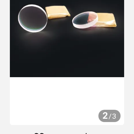
2
/
3