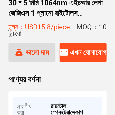
30 * 5 মিমি 1064nm এইচআর লেপা
জেজিএস 1 প্লানো রাইটোলস
স্পেকট্রোস্কোপ
মূল্য：USD15.8/piece
MOQ：10
টুকরো
ভালো দাম
এখন যোগাযোগ
পণ্যের বর্ণনা
রায়টোল
লক্ষণীয়
স্পেকট্রোস্কোপ
করা