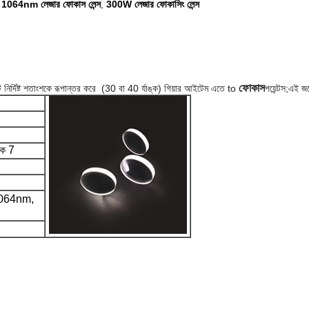
1064nm লেজার ফোকাস লেন্স
300W লেজার ফোকাসিং লেন্স
,
,
ফোকাস
নির্দিষ্ট শতাংশকে রূপান্তর করে
(30 বা 40 র্যাঙ্ক) গিয়ার আইটেম এতে to
পয়েন্টস;এই জ
কে 7
 1064nm,