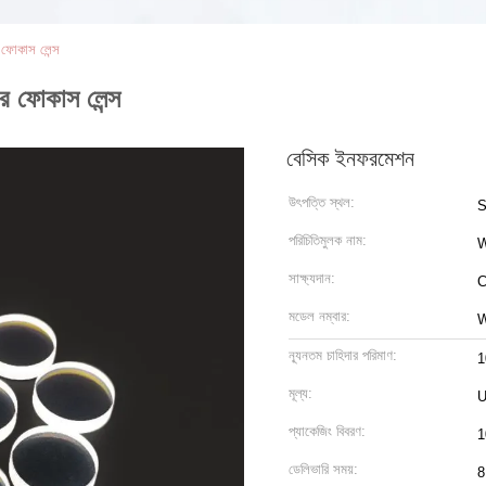
ফোকাস লেন্স
 ফোকাস লেন্স
বেসিক ইনফরমেশন
উৎপত্তি স্থল:
S
পরিচিতিমুলক নাম:
সাক্ষ্যদান:
C
মডেল নম্বার:
W
ন্যূনতম চাহিদার পরিমাণ:
1
মূল্য:
U
প্যাকেজিং বিবরণ:
1
ডেলিভারি সময়:
8