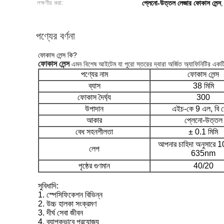
লক্ষণীয় করা:
প্লেনো-উত্তল লেজার ফোকাস লেন্স
পণ্যের বর্ণনা
ফোকাস লেন্স কি?
ফোকাস লেন্স
এমন বিশেষ আইটেম যা পুরো স্তরের দ্বারা অর্জিত অ্যাফিনিটির একটি 
পণ্যের নাম
ফোকাস লেন্স
ব্যাস
38 মিমি
ফোকাস দৈর্ঘ্য
300
উপাদান
এইচ-কে 9 এল, বি 
আকার
প্লেনো-উত্তল
বেধ সহনশীলতা
± 0.1 মিমি
আপনার চাহিদা অনুসারে
লেপ
635nm
পৃষ্ঠের গুণমান
40/20
সুবিধাদি:
1. স্পেসিফিকেশন বিভিন্ন
2. উচ্চ হালকা সংক্রমণ
3. দীর্ঘ সেবা জীবন
4. ব্যাপকভাবে প্রযোজ্য