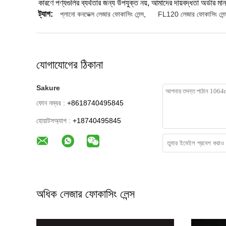
কারণে পণ্যগুলির ব্যর্থতার জন্য উপযুক্ত নয়, আমাদের দায়বদ্ধতা অর্ডার মা
ট্যাগ:
প্লানো কনভেক্স লেজার ফোকাসিং লেন্স
,
FL120 লেজার ফোকাসিং লেন্
যোগাযোগের ঠিকানা
Sakure
ফোন নম্বর :
+8618740495845
হোয়াটসঅ্যাপ :
+18740495845
অধিক লেজার ফোকাসিং লেন্স