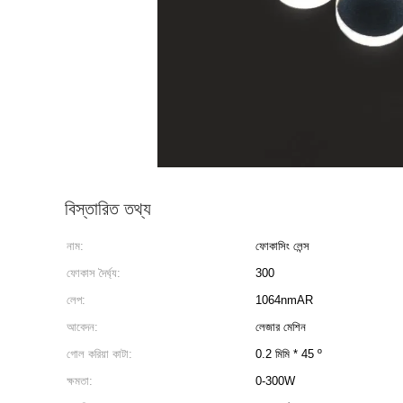
বিস্তারিত তথ্য
নাম:
ফোকাসিং লেন্স
ফোকাস দৈর্ঘ্য:
300
লেপ:
1064nmAR
আবেদন:
লেজার মেশিন
গোল করিয়া কাটা:
0.2 মিমি * 45 º
ক্ষমতা:
0-300W