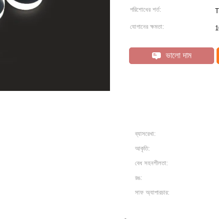
পরিশোধের শর্ত:
T
যোগানের ক্ষমতা:
1
ভালো দাম
ব্যাসরেখা:
আকৃতি:
বেধ সহনশীলতা:
রঙ:
সাফ অ্যাপারচার: