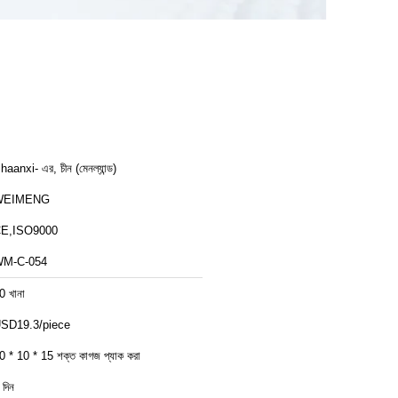
haanxi- এর, চীন (মেনল্যান্ড)
WEIMENG
E,ISO9000
M-C-054
0 খানা
SD19.3/piece
0 * 10 * 15 শক্ত কাগজ প্যাক করা
 দিন