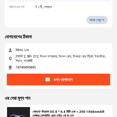
পরিশোধের শর্ত
T / টি, পেপ্যাল
আরো দেখুন
যোগাযোগের ঠিকানা
Miss. Liu
ইউনিট 2, বিল্ডিং 212, লিংগুন সম্প্রদায়, লিংগুন রোড, সিনহুয়া রোড স্ট্রিট, ইয়ানলিয়ং,
শিয়ান, শানक्सी
18740495845
এখন যোগাযোগ
এর সেরা মূল্য পান
প্লেনো-উত্তল 50.8 * 6.4 মিমি এফ = 200 1064nmAR
লেজার ফোকাসিং লেন্স এইচ-কে 9 এল