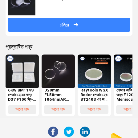
চালিয়ে
প্রস্তাবিত পণ্য
6KW BM114S
D20mm
Raytools WSX
লেজার কাটিং হে
লেজার হেডের জন্য
FL50mm
Bodor লেজার হেড
জন্য F120
D37 F100 দ্বি-
1064nmAR
BT240S এর জন্য
Meniscus
উত্তল লেজার
Plano উত্তল
D20 ফাইবার লেজার
যৌগিক লেজার
ফোকাসিং কলিমেটর
লেজার ফোকাসিং লেন্স
কলিমেটর ফোকাস
ফোকাসিং লেন্স 
ভালো দাম
ভালো দাম
ভালো দাম
ভালো দাম
লেন্স
H-K9L লেন্স
লেন্স
K9L+ZF2
300W