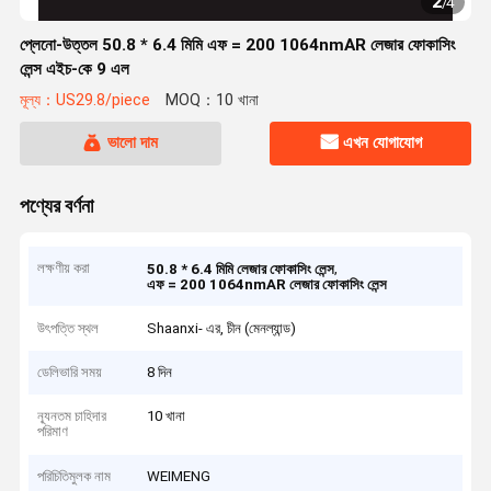
2
/
4
প্লেনো-উত্তল 50.8 * 6.4 মিমি এফ = 200 1064nmAR লেজার ফোকাসিং
লেন্স এইচ-কে 9 এল
মূল্য：US29.8/piece
MOQ：10 খানা
ভালো দাম
এখন যোগাযোগ
পণ্যের বর্ণনা
লক্ষণীয় করা
,
50.8 * 6.4 মিমি লেজার ফোকাসিং লেন্স
এফ = 200 1064nmAR লেজার ফোকাসিং লেন্স
উৎপত্তি স্থল
Shaanxi- এর, চীন (মেনল্যান্ড)
ডেলিভারি সময়
8 দিন
ন্যূনতম চাহিদার
10 খানা
পরিমাণ
পরিচিতিমুলক নাম
WEIMENG