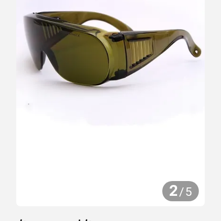
2
/
5