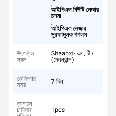
,
আইপিএল বিউটি লেজার
চশমা
,
আইপিএল লেজার
সুরক্ষামূলক গগলস
Shaanxi- এর, চীন
উৎপত্তি
(মেনল্যান্ড)
স্থল
ডেলিভারি
7 দিন
সময়
ন্যূনতম
1pcs
চাহিদার