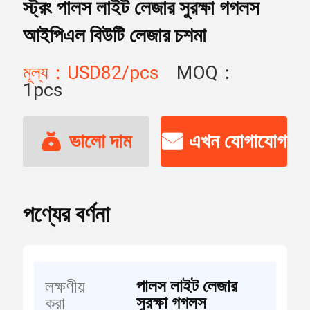
স্ট্রং পালস লাইট লেজার সুরক্ষা গগলস
আইপিএল বিউটি লেজার চশমা
মূল্য：USD82/pcs
MOQ：
1pcs
ভালো দাম
এখন যোগাযোগ
পণ্যের বর্ণনা
পালস লাইট লেজার
লক্ষণীয়
সুরক্ষা গগলস
করা