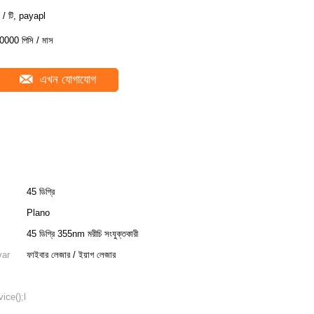
 / টি, payapl
0000 পিসি / মাস
এখন যোগাযোগ
45 ডিগ্রি
Plano
45 ডিগ্রি 355nm মরীচি সংযুক্তকারী
var
ফাইবার লেজার / ইয়াগ লেজার
ice();lib.translatePage(':