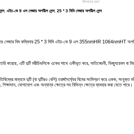
বিপণনের ধরণ:
ন্স
এইচ-কে 9 এল লেজার অপটিক্স লেন্স
25 * 3 মিমি লেজার অপটিক্স লেন্স
,
,
 লেজার বিম কম্বিনার 25 * 3 মিমি এইচ-কে 9 এল 355nmHR 1064nmHT অপটিক্স
রি করেছে, এটি দুটি মরীচিগুলিকে একের সাথে একীভূত করে, অতিবেগুনী, ভিজ্যুয়েবল বা মি
িম্বের মাধ্যমে দুটি (বা দুটিরও বেশি) তরঙ্গদৈর্ঘ্যের বিমের সংমিশ্রণ করে একক, সংযুক্ত
, শিক্ষাদান, যোগাযোগ এবং অন্যান্য ক্ষেত্রে সহ বিভিন্ন ক্ষেত্রে ব্যবহার করা যেতে পারে।