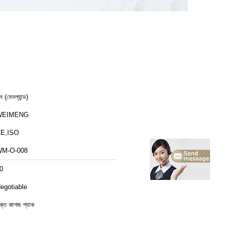
ন (মেনল্যান্ড)
WEIMENG
E,ISO
M-O-008
0
egotiable
ক্ত কাগজ প্যাক