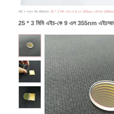
বাড়ি
>
পণ্য
>
বিম কম্বিনার
>
25 * 3 মিমি এইচ-কে 9 এল 355nm এইচআর 1064nm এই
25 * 3 মিমি এইচ-কে 9 এল 355nm এইচআর 1