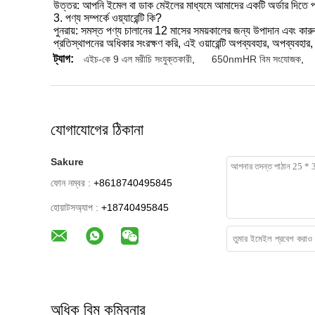
উত্তর: আপনি ইমেল বা ডাক মেইলের মাধ্যমে আমাদের একটি অর্ডার দিতে পা
3. পণ্য সম্পর্কে ওয়্যারেন্টি কি?
পুনরায়: সমস্ত পণ্য চালানের 12 মাসের সময়কালের জন্য উপাদান এবং কারুকাজ
প্রতিস্থাপনের অধিকার সংরক্ষণ করি, এই ওয়ারেন্টি অপব্যবহার, অপব্যবহার, দ
ট্যাগ:
এইচ-কে 9 এল মরীচি সংযুক্তকারী
,
650nmHR বিম সংযোজক
,
যোগাযোগের ঠিকানা
Sakure
ফোন নম্বর :
+8618740495845
হোয়াটসঅ্যাপ :
+18740495845
অধিক বিম কম্বিনার