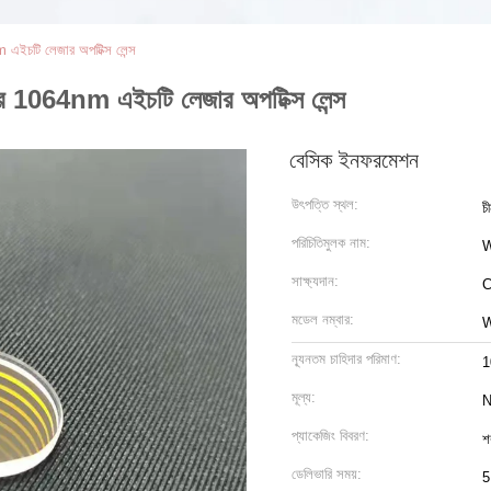
চটি লেজার অপটিক্স লেন্স
064nm এইচটি লেজার অপটিক্স লেন্স
বেসিক ইনফরমেশন
উৎপত্তি স্থল:
চী
পরিচিতিমুলক নাম:
সাক্ষ্যদান:
C
মডেল নম্বার:
W
ন্যূনতম চাহিদার পরিমাণ:
1
মূল্য:
N
প্যাকেজিং বিবরণ:
শ
ডেলিভারি সময়:
5