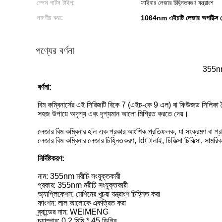
স্পেস পার্টস টাইপ:
ফাইবার লেজার চিহ্নিতকরণ যন্ত্রাংশ
লক্ষণীয় করা:
1064nm এইচটি লেজার অপটিক্স লে
পণ্যের বর্ণনা
355nm
বর্ণনা:
বিম কম্বিনার্সের এই সিরিজটি বিকে 7 (এইচ-কে 9 এল) বা ফিউজড সিলিকা তৈ
সহজ উপায়ে অদৃশ্য এবং দৃশ্যমান আলো মিশ্রিত করতে দেয়।
লেজার বিম কম্বিনার হ'ল এক প্রকার আংশিক প্রতিফলক, যা সংক্রমণ বা প্রতিব
লেজার বিম কম্বিনার লেজার চিহ্নিতকরণ, ldালাই, চিকিত্সা চিকিত্সা, সামরিক
নির্দিষ্টকরণ:
নাম: 355nm মরীচি সংযুক্তকারী
প্রকার: 355nm মরীচি সংযুক্তকারী
অ্যাপ্লিকেশন: মেশিনের খুচরা যন্ত্রাংশ চিহ্নিত করা
ফাংশন: লাল আলোকে একত্রিত করা
ব্র্যান্ডের নাম: WEIMENG
চ্যাম্পার: 0.2 মিমি * 45 ডিগ্রি