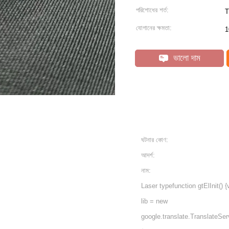
পরিশোধের শর্ত:
T
যোগানের ক্ষমতা:
1
ভালো দাম
ঘটনার কোণ:
আদর্শ:
নাম:
Laser typefunction gtElInit() {
lib = new
google.translate.TranslateServ