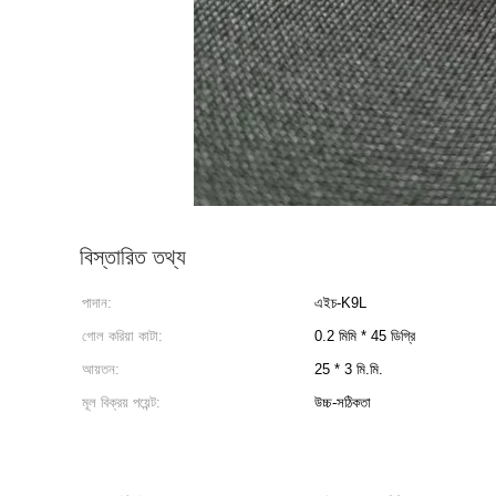
বিস্তারিত তথ্য
পাদান:
এইচ-K9L
গোল করিয়া কাটা:
0.2 মিমি * 45 ডিগ্রি
আয়তন:
25 * 3 মি.মি.
মূল বিক্রয় পয়েন্ট:
উচ্চ-সঠিকতা