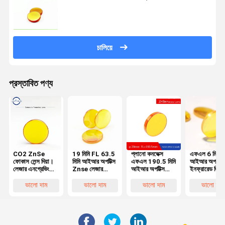
চালিয়ে
প্রস্তাবিত পণ্য
CO2 ZnSe
19 মিমি FL 63.5
প্লানো কনভেক্স
এফএল 6 মিমি
ফোকাস লেন্স দিয়া।
মিমি আইআর অপটিক্স
এফএল 190.5 মিমি
আইআর অপটিক্স স
লেজার এনগ্রেভিং
Znse লেজার
আইআর অপটিক্স
ইনফ্রারেড জি
কাটিং মেশিনের জন্য
ফোকাস লেন্স
জিনসে ফোকাস লেন্স
লেজার মেশিন পার্
20 মিমি FL76.2
20 মিমি ব্যাস
ভালো দাম
ভালো দাম
ভালো দাম
ভালো দাম
মিমি উত্তল