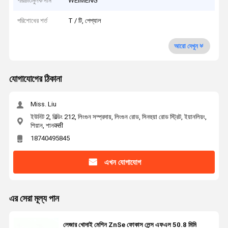
পরিচিতিমুলক নাম
WEIMENG
পরিশোধের শর্ত
T / টি, পেপ্যাল
আরো দেখুন
যোগাযোগের ঠিকানা
Miss. Liu
ইউনিট 2, বিল্ডিং 212, লিংগুন সম্প্রদায়, লিংগুন রোড, সিনহুয়া রোড স্ট্রিট, ইয়ানলিয়ং,
শিয়ান, শানक्सी
18740495845
এখন যোগাযোগ
এর সেরা মূল্য পান
লেজার খোদাই মেশিন ZnSe ফোকাস লেন্স এফএল 50.8 মিমি