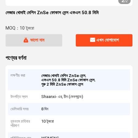
2
/
2
লেজার খোদাই মেশিন ZnSe ফোকাস লেন্স এফএল 50.8 মিমি
MOQ：10 টুকরো
ভালো দাম
এখন যোগাযোগ
পণ্যের বর্ণনা
লক্ষণীয় করা
,
লেজার খোদাই মেশিন ZnSe লেন্স
,
এফএল 50.8 মিমি ZnSe ফোকাস লেন্স
পুরু 2 মিমি ZnSe ফোকাস লেন্স
উৎপত্তি স্থল
Shaanxi- এর, চীন (মেনল্যান্ড)
ডেলিভারি সময়
8 দিন
ন্যূনতম চাহিদার
10 টুকরো
পরিমাণ