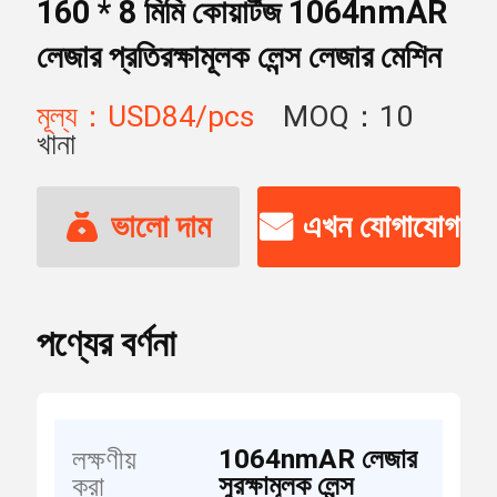
160 * 8 মিমি কোয়ার্টজ 1064nmAR
লেজার প্রতিরক্ষামূলক লেন্স লেজার মেশিন
মূল্য：USD84/pcs
MOQ：10
খানা
ভালো দাম
এখন যোগাযোগ
পণ্যের বর্ণনা
1064nmAR লেজার
লক্ষণীয়
সুরক্ষামূলক লেন্স
করা