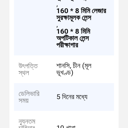
,
160 * 8 মিমি লেজার
সুরক্ষামূলক লেন্স
,
160 * 8 মিমি
অপটিকাল লেন্স
পরীক্ষাগার
শানসি, চীন (মূল
উৎপত্তি
ভূখণ্ড)
স্থল
ডেলিভারি
5 দিনের মধ্যে
সময়
ন্যূনতম
10 খানা