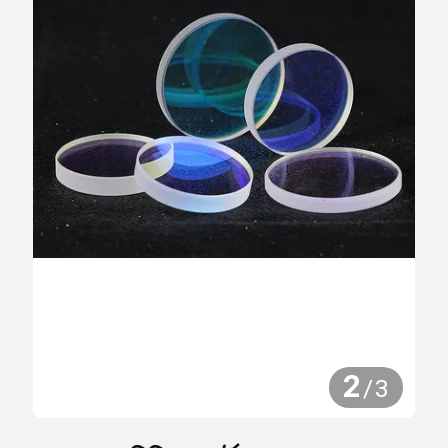
2
/
3