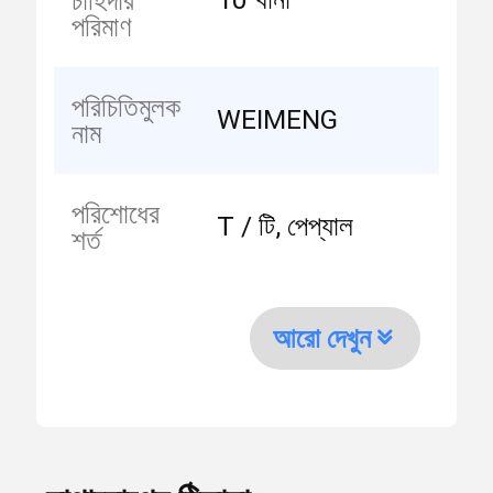
চাহিদার
পরিমাণ
পরিচিতিমুলক
WEIMENG
নাম
পরিশোধের
T / টি, পেপ্যাল
শর্ত
আরো দেখুন