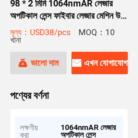
98 * 2 মিমি 1064nmAR লেজার
অপটিকাল লেন্স ফাইবার লেজার মেশিন উচ্চ
শক্তি
মূল্য：USD38/pcs
MOQ：10
খানা
ভালো দাম
এখন যোগাযোগ
পণ্যের বর্ণনা
1064nmAR লেজার
লক্ষণীয়
অপটিকাল লেন্স
করা