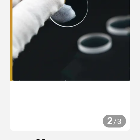
2
/
3