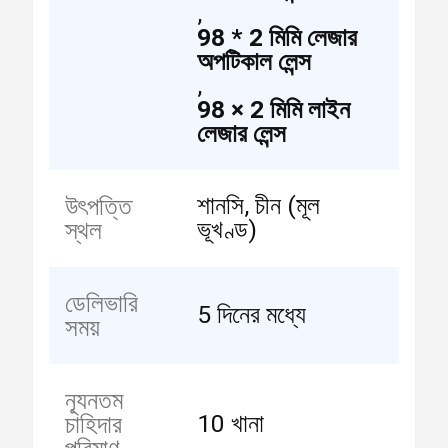
,
98 * 2 মিমি লেজার
অপটিকাল লেন্স
,
98 × 2 মিমি লাইন
লেজার লেন্স
শানসি, চীন (মূল
উৎপত্তি
ভূখণ্ড)
স্থল
ডেলিভারি
5 দিনের মধ্যে
সময়
ন্যূনতম
10 খানা
চাহিদার