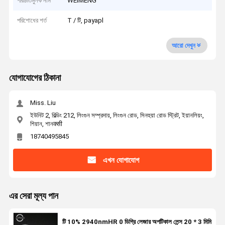
পরিচিতিমুলক নাম
WEIMENG
পরিশোধের শর্ত
T / টি, payapl
আরো দেখুন
যোগাযোগের ঠিকানা
Miss. Liu
ইউনিট 2, বিল্ডিং 212, লিংগুন সম্প্রদায়, লিংগুন রোড, সিনহুয়া রোড স্ট্রিট, ইয়ানলিয়ং,
শিয়ান, শানक्सी
18740495845
এখন যোগাযোগ
এর সেরা মূল্য পান
টি 10% 2940nmHR 0 ডিগ্রি লেজার অপটিকাল লেন্স 20 * 3 মিমি