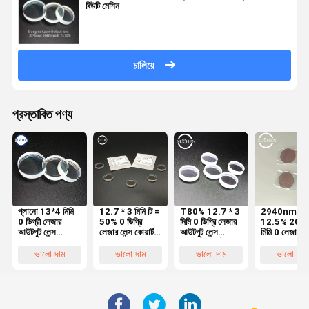
বিউটি মেশিন
চালিয়ে
প্রস্তাবিত পণ্য
প্লানো 13*4 মিমি
12.7 * 3 মিমি টি =
T80% 12.7 * 3
2940nmHR 
0 ডিগ্রী লেজার
50% 0 ডিগ্রি
মিমি 0 ডিগ্রি লেজার
12.5% ​​20 *
আউটপুট লেন্স
লেজার লেন্স কোয়ার্টজ
আউটপুট লেন্স
মিমি 0 লেজার বি
1064nm টি
1064nmHR
কোজার্টজ সার্কুলার
মেশিনের জন্য ডিগ
58% অপটিক্যাল
লেজার মেশিনের জন্য
লেজার মেশিনের জন্য
লেজার আউটপুট ল
ভালো দাম
ভালো দাম
ভালো দাম
ভালো দাম
লেন্স
এনডি ইয়াজি