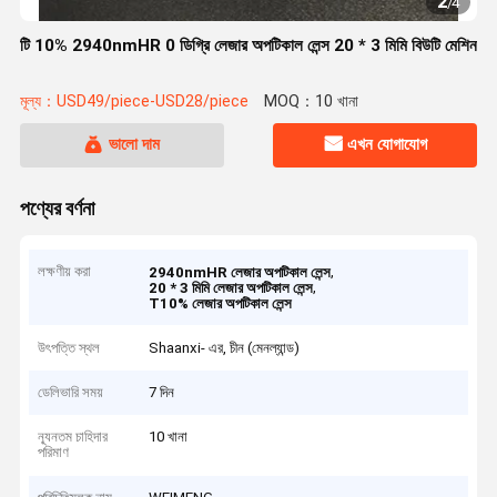
2
/
4
টি 10% 2940nmHR 0 ডিগ্রি লেজার অপটিকাল লেন্স 20 * 3 মিমি বিউটি মেশিন
মূল্য：USD49/piece-USD28/piece
MOQ：10 খানা
ভালো দাম
এখন যোগাযোগ
পণ্যের বর্ণনা
লক্ষণীয় করা
,
2940nmHR লেজার অপটিকাল লেন্স
,
20 * 3 মিমি লেজার অপটিকাল লেন্স
T10% লেজার অপটিকাল লেন্স
উৎপত্তি স্থল
Shaanxi- এর, চীন (মেনল্যান্ড)
ডেলিভারি সময়
7 দিন
ন্যূনতম চাহিদার
10 খানা
পরিমাণ