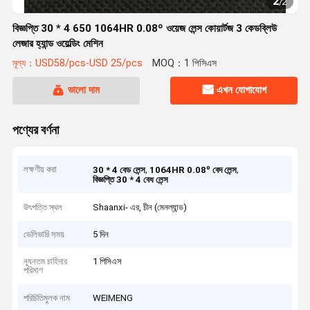
2
/
2
বিজ্ঞপ্তি 30 * 4 650 1064HR 0.08º ওয়েজ লেন্স কোয়ার্টজ 3 কেডব্লিউ
লেজার হ্যান্ড ওয়েল্ডিং মেশিন
মূল্য：USD58/pcs-USD 25/pcs
MOQ：1 পিসিএস
ভালো দাম
এখন যোগাযোগ
পণ্যের বর্ণনা
লক্ষণীয় করা
,
,
30 * 4 বেড লেন্স
1064HR 0.08º বেদ লেন্স
বিজ্ঞপ্তি 30 * 4 বেধ লেন্স
উৎপত্তি স্থল
Shaanxi- এর, চীন (মেনল্যান্ড)
ডেলিভারি সময়
5 দিন
ন্যূনতম চাহিদার
1 পিসিএস
পরিমাণ
পরিচিতিমুলক নাম
WEIMENG