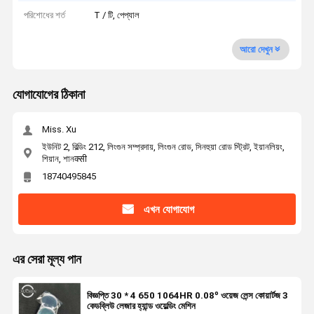
পরিশোধের শর্ত
T / টি, পেপ্যাল
আরো দেখুন
যোগাযোগের ঠিকানা
Miss. Xu
ইউনিট 2, বিল্ডিং 212, লিংগুন সম্প্রদায়, লিংগুন রোড, সিনহুয়া রোড স্ট্রিট, ইয়ানলিয়ং,
শিয়ান, শানक्सी
18740495845
এখন যোগাযোগ
এর সেরা মূল্য পান
বিজ্ঞপ্তি 30 * 4 650 1064HR 0.08º ওয়েজ লেন্স কোয়ার্টজ 3
কেডব্লিউ লেজার হ্যান্ড ওয়েল্ডিং মেশিন