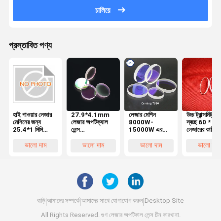
চালিয়ে
প্রস্তাবিত পণ্য
হাই পাওয়ার লেজার
27.9*4.1mm
লেজার মেশিন
উচ্চ ট্রান্সমিট্যান্স
মেশিনের জন্য
লেজার অপটিক্যাল
8000W-
স্বচ্ছ 60 * 3 মি
25.4*1 মিমি
লেন্স
15000W এর
লেজারের কাটিং ম
লেজার অপটিক্যাল
1064nmAR
জন্য 113*3mm
লেন্স
লেন্স 7980
লেজার হেডের জন্য
কর্নিং 7980
ভালো দাম
ভালো দাম
ভালো দাম
ভালো দাম
কোয়ার্টজ
আমদানি করা কোয়ার্টজ
1064nmAR
1064nmAR
ফিউজড সিলিকা
লেজার অপটিক্যাল
লেন্স
বাড়ি
আমাদের সম্পর্কে
আমাদের সাথে যোগাযোগ করুন
Desktop Site
All Rights Reserved. গুণ
লেজার অপটিকাল লেন্স
চীন কারখানা.