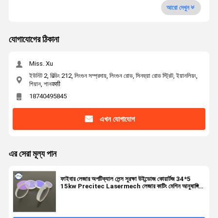
আরো দেখুন
যোগাযোগের ঠিকানা
Miss. Xu
ইউনিট 2, বিল্ডিং 212, লিংগুন সম্প্রদায়, লিংগুন রোড, সিনহুয়া রোড স্ট্রিট, ইয়ানলিয়ং,
শিয়ান, শানक्सी
18740495845
এখন যোগাযোগ
এর সেরা মূল্য পান
ফাইবার লেজার অপটিক্যাল লেন্স সুরক্ষা উইন্ডোজ কোয়ার্টজ 34*5
15kw Precitec Lasermech লেজার কাটিং মেশিন আনুষাঙ্গিক
জন্য