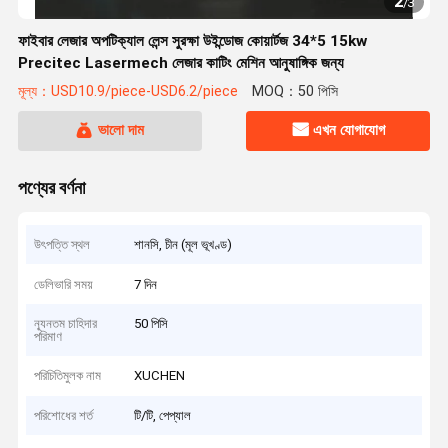
2
/
3
ফাইবার লেজার অপটিক্যাল লেন্স সুরক্ষা উইন্ডোজ কোয়ার্টজ 34*5 15kw
Precitec Lasermech লেজার কাটিং মেশিন আনুষাঙ্গিক জন্য
মূল্য：USD10.9/piece-USD6.2/piece
MOQ：50 পিসি
ভালো দাম
এখন যোগাযোগ
পণ্যের বর্ণনা
উৎপত্তি স্থল
শানসি, চীন (মূল ভূখণ্ড)
ডেলিভারি সময়
7 দিন
ন্যূনতম চাহিদার
50 পিসি
পরিমাণ
পরিচিতিমুলক নাম
XUCHEN
পরিশোধের শর্ত
টি/টি, পেপ্যাল