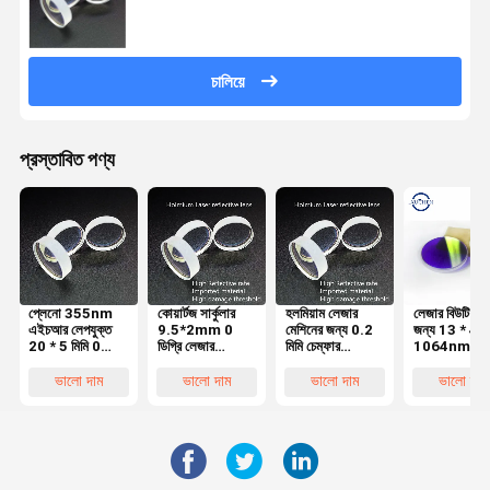
চালিয়ে
প্রস্তাবিত পণ্য
প্লেনো 355nm
কোয়ার্টজ সার্কুলার
হলমিয়াম লেজার
লেজার বিউটি মেশ
এইচআর লেপযুক্ত
9.5*2mm 0
মেশিনের জন্য 0.2
জন্য 13 * 4 মি
20 * 5 মিমি 0
ডিগ্রি লেজার
মিমি চেম্ফার
1064nmHR
ডিগ্রি রিফ্লেকটিভ
রিফ্লেক্টিভ মিরর
12.78*6.35 মিমি
ডিগ্রি রিফ্লেকটি
লেন্স
হলমিয়াম লেজার
0 ডিগ্রি রিফ্লেক্টিভ
লেন্স এইচ-কে 
ভালো দাম
ভালো দাম
ভালো দাম
ভালো দাম
মেশিনের জন্য
লেন্স H-K9L