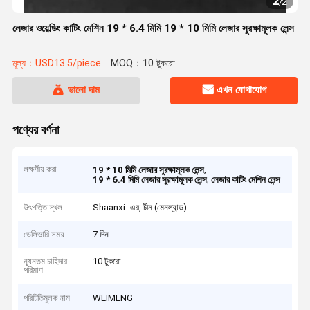
2
/
2
লেজার ওয়েল্ডিং কাটিং মেশিন 19 * 6.4 মিমি 19 * 10 মিমি লেজার সুরক্ষামূলক লেন্স
মূল্য：USD13.5/piece
MOQ：10 টুকরো
ভালো দাম
এখন যোগাযোগ
পণ্যের বর্ণনা
লক্ষণীয় করা
,
19 * 10 মিমি লেজার সুরক্ষামূলক লেন্স
,
19 * 6.4 মিমি লেজার সুরক্ষামূলক লেন্স
লেজার কাটিং মেশিন লেন্স
উৎপত্তি স্থল
Shaanxi- এর, চীন (মেনল্যান্ড)
ডেলিভারি সময়
7 দিন
ন্যূনতম চাহিদার
10 টুকরো
পরিমাণ
পরিচিতিমুলক নাম
WEIMENG