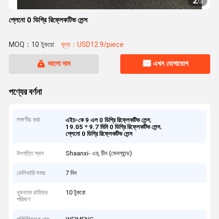
2
/
3
প্লেনো 0 ডিগ্রি রিফ্লেকটিভ লেন্স
MOQ：10 টুকরো
মূল্য：USD12.9/piece
ভালো দাম
এখন যোগাযোগ
পণ্যের বর্ণনা
লক্ষণীয় করা
,
এইচ-কে 9 এল 0 ডিগ্রি রিফ্লেকটিভ লেন্স
,
19.05 * 9.7 মিমি 0 ডিগ্রি রিফ্লেকটিভ লেন্স
প্লেনো 0 ডিগ্রি রিফ্লেকটিভ লেন্স
উৎপত্তি স্থল
Shaanxi- এর, চীন (মেনল্যান্ড)
ডেলিভারি সময়
7 দিন
ন্যূনতম চাহিদার
10 টুকরো
পরিমাণ