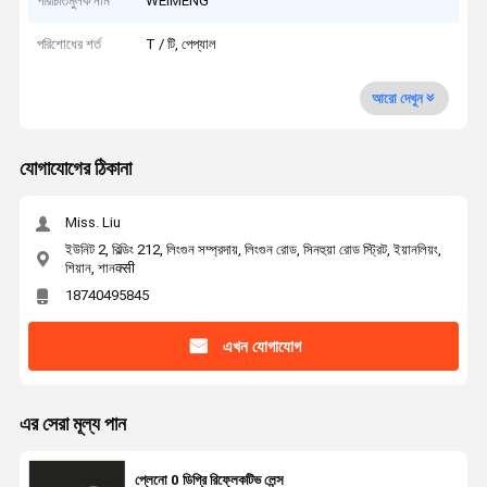
পরিচিতিমুলক নাম
WEIMENG
পরিশোধের শর্ত
T / টি, পেপ্যাল
আরো দেখুন
যোগাযোগের ঠিকানা
Miss. Liu
ইউনিট 2, বিল্ডিং 212, লিংগুন সম্প্রদায়, লিংগুন রোড, সিনহুয়া রোড স্ট্রিট, ইয়ানলিয়ং,
শিয়ান, শানक्सी
18740495845
এখন যোগাযোগ
এর সেরা মূল্য পান
প্লেনো 0 ডিগ্রি রিফ্লেকটিভ লেন্স