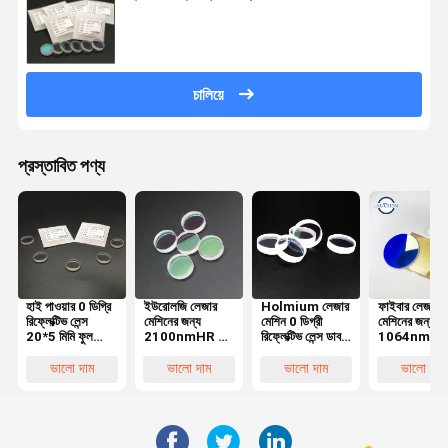
চালিয়ে
প্রস্তাবিত পণ্য
হাই পাওয়ার 0 ডিগ্রি
ইউরোলজি লেজার
Holmium লেজার
ফাইবার লেজার ক
রিফ্লেক্টিভ লেন্স
মেশিনের জন্য
মেশিন 0 ডিগ্রী
মেশিনের জন্য
20*5 মিমি ফুল
2100nmHR 0
রিফ্লেক্টিভ লেন্স ডাবল
1064nmH
রিফ্লেক্টর মিরর
ডিগ্রি ফাইবার লেজার
সাইড পালিশ
লেজার প্রতিরক্ষা
লেন্স
উইন্ডোজ
ভালো দাম
ভালো দাম
ভালো দাম
ভালো দাম