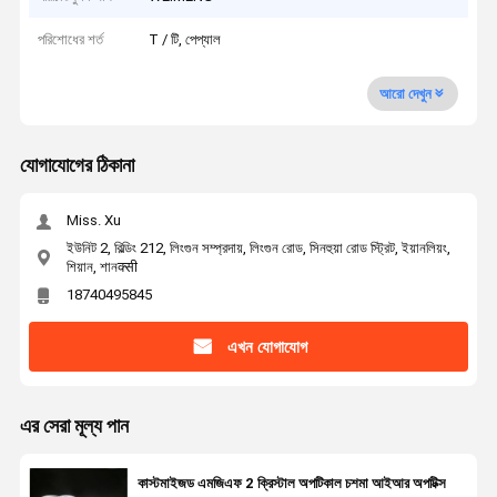
পরিশোধের শর্ত
T / টি, পেপ্যাল
আরো দেখুন
যোগাযোগের ঠিকানা
Miss. Xu
ইউনিট 2, বিল্ডিং 212, লিংগুন সম্প্রদায়, লিংগুন রোড, সিনহুয়া রোড স্ট্রিট, ইয়ানলিয়ং,
শিয়ান, শানक्सी
18740495845
এখন যোগাযোগ
এর সেরা মূল্য পান
কাস্টমাইজড এমজিএফ 2 ক্রিস্টাল অপটিকাল চশমা আইআর অপটিক্স