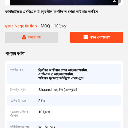
2
/
2
কাস্টমাইজড এমজিএফ 2 ক্রিস্টাল অপটিকাল চশমা আইআর অপটিক্স
মূল্য：Negotiation
MOQ：10 টুকরো
ভালো দাম
এখন যোগাযোগ
পণ্যের বর্ণনা
লক্ষণীয় করা
,
ক্রিস্টাল অপটিকাল চশমা আইআর অপটিক্স
,
এমজিএফ 2 আইআর অপটিক্স
আইআর সুরক্ষামূলক উইন্ডো প্লেট লেন্স
উৎপত্তি স্থল
Shaanxi- এর, চীন (মেনল্যান্ড)
ডেলিভারি সময়
8 দিন
ন্যূনতম চাহিদার
10 টুকরো
পরিমাণ
পরিচিতিমুলক নাম
WEIMENG