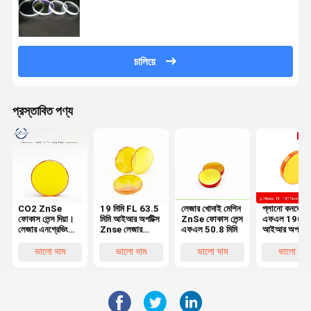
চালিয়ে
প্রস্তাবিত পণ্য
CO2 ZnSe
19 মিমি FL 63.5
লেজার খোদাই মেশিন
প্লানো কনভেক্স
ফোকাস লেন্স দিয়া।
মিমি আইআর অপটিক্স
ZnSe ফোকাস লেন্স
এফএল 190.5 
লেজার এনগ্রেভিং
Znse লেজার
এফএল 50.8 মিমি
আইআর অপটিক্স
কাটিং মেশিনের জন্য
ফোকাস লেন্স
জিনসে ফোকাস লে
20 মিমি FL76.2
20 মিমি ব্যাস
ভালো দাম
ভালো দাম
ভালো দাম
ভালো দাম
মিমি উত্তল