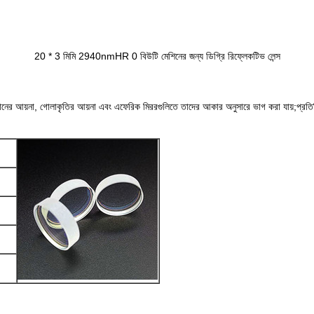
20 * 3 মিমি 2940nmHR 0 বিউটি মেশিনের জন্য ডিগ্রি রিফ্লেকটিভ লেন্স
নের আয়না, গোলাকৃতির আয়না এবং এফেরিক মিররগুলিতে তাদের আকার অনুসারে ভাগ করা যায়;প্রতিবি