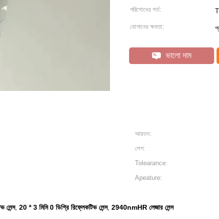
পরিশোধের শর্ত:
T
যোগানের ক্ষমতা:
প
ভালো দাম
আয়তন:
লেপ:
Tolearance:
Apeature:
 লেন্স
20 * 3 মিমি 0 ডিগ্রি রিফ্লেকটিভ লেন্স
2940nmHR লেজার লেন্স
,
,