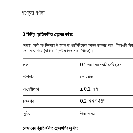
পণ্যের বর্ণনা
0 ডিগ্রি প্রতিফলিত লেন্সের বর্ণনা:
আয়না একটি অপটিক্যাল উপাদান যা প্রতিবিম্বের আইন ব্যবহার করে।মিররগুলি বিমা
করা যেতে পারে (যা বিম স্প্লিটার হিসাবেও পরিচিত)।
নাম
0º লেজারের প্রতিচ্ছবি লেন্স
উপাদান
কোয়ার্টজ
সহনশীলতা
± 0.1 মিমি
চামফার
0.2 মিমি * 45º
সুবিধা
উচ্চ ক্ষমতা
লেজারের প্রতিফলিত লেন্সগুলির সুবিধা: