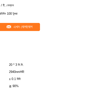
 / টি, পেপ্যাল
্রতিদিন 100 টুকরা
এখন যোগাযোগ
20 * 3 মি.মি.
2940nmHR
± 0.1 মিমি
≧ 90%