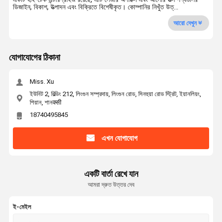
ডিজাইন, বিকাশ, উত্পাদন এবং বিক্রিতে বিশেষীকৃত। কোম্পানির নিখুঁত উত্...
আরো দেখুন
যোগাযোগের ঠিকানা
Miss. Xu
ইউনিট 2, বিল্ডিং 212, লিংগুন সম্প্রদায়, লিংগুন রোড, সিনহুয়া রোড স্ট্রিট, ইয়ানলিয়ং,
শিয়ান, শানक्सी
18740495845
এখন যোগাযোগ
একটি বার্তা রেখে যান
আমরা দ্রুত উত্তর দেব
ই-মেইল