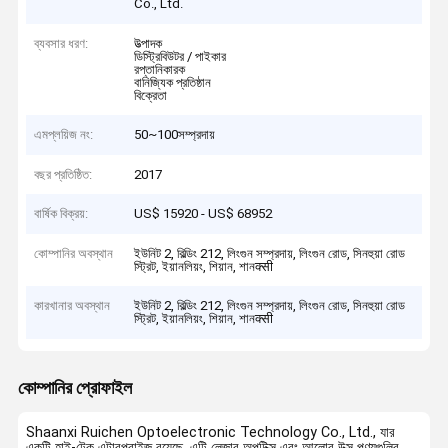
Co., Ltd.
ব্যবসার ধরণ:
উত্পাদক
ডিস্ট্রিবিউটর / পাইকার
রপ্তানিকারক
বানিজ্যিক প্রতিষ্ঠান
বিক্রেতা
এমপ্লয়িজ নং:
50~100সম্প্রদায়
বছর প্রতিষ্ঠিত:
2017
বার্ষিক বিক্রয়:
US$ 15920 - US$ 68952
কোম্পানির অবস্থান
ইউনিট 2, বিল্ডিং 212, লিংগুন সম্প্রদায়, লিংগুন রোড, সিনহুয়া রোড
স্ট্রিট, ইয়ানলিয়ং, শিয়ান, শানक्सी
কারখানার অবস্থান
ইউনিট 2, বিল্ডিং 212, লিংগুন সম্প্রদায়, লিংগুন রোড, সিনহুয়া রোড
স্ট্রিট, ইয়ানলিয়ং, শিয়ান, শানक्सी
কোম্পানির প্রোফাইল
Shaanxi Ruichen Optoelectronic Technology Co., Ltd., যার
একটি হাই-টেক এন্টারপ্রাইজ রয়েছে, এটি লেজার অপটিক্স এবং আলোর উত্স পণ্যগুলির