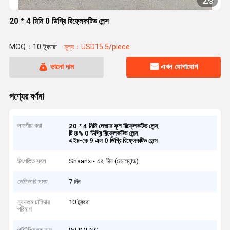
2
/
3
20 * 4 মিমি 0 ডিগ্রি রিফ্লেকটিভ লেন্স
MOQ：10 টুকরো
মূল্য：USD15.5/piece
ভালো দাম
এখন যোগাযোগ
পণ্যের বর্ণনা
লক্ষণীয় করা
,
20 * 4 মিমি লেজার ফুল রিফ্লেকটিভ লেন্স
,
টি 8% 0 ডিগ্রি রিফ্লেকটিভ লেন্স
এইচ-কে 9 এল 0 ডিগ্রি রিফ্লেকটিভ লেন্স
উৎপত্তি স্থল
Shaanxi- এর, চীন (মেনল্যান্ড)
ডেলিভারি সময়
7 দিন
ন্যূনতম চাহিদার
10 টুকরো
পরিমাণ