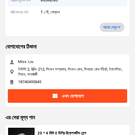
পরিচিতিমুলক নাম
WEIMENG
পরিশোধের শর্ত
T / টি, পেপ্যাল
আরো দেখুন
যোগাযোগের ঠিকানা
Miss. Liu
ইউনিট 2, বিল্ডিং 212, লিংগুন সম্প্রদায়, লিংগুন রোড, সিনহুয়া রোড স্ট্রিট, ইয়ানলিয়ং,
শিয়ান, শানक्सी
18740495845
এখন যোগাযোগ
এর সেরা মূল্য পান
20 * 4 মিমি 0 ডিগ্রি রিফ্লেকটিভ লেন্স