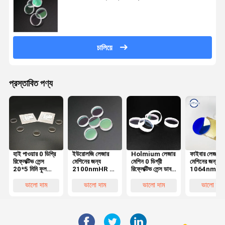
চালিয়ে
প্রস্তাবিত পণ্য
হাই পাওয়ার 0 ডিগ্রি
ইউরোলজি লেজার
Holmium লেজার
ফাইবার লেজার ক
রিফ্লেক্টিভ লেন্স
মেশিনের জন্য
মেশিন 0 ডিগ্রী
মেশিনের জন্য
20*5 মিমি ফুল
2100nmHR 0
রিফ্লেক্টিভ লেন্স ডাবল
1064nmH
রিফ্লেক্টর মিরর
ডিগ্রি ফাইবার লেজার
সাইড পালিশ
লেজার প্রতিরক্ষা
লেন্স
উইন্ডোজ
ভালো দাম
ভালো দাম
ভালো দাম
ভালো দাম