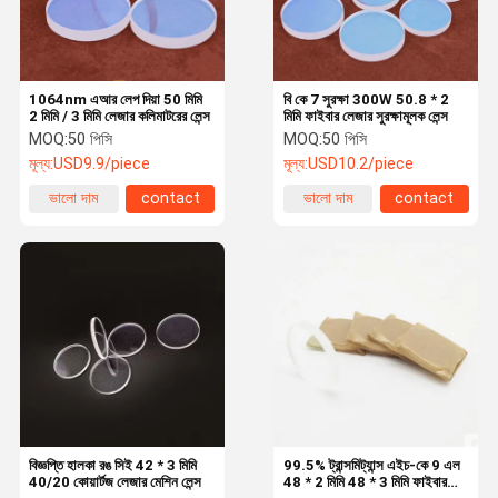
1064nm এআর লেপ দিয়া 50 মিমি
বি কে 7 সুরক্ষা 300W 50.8 * 2
2 মিমি / 3 মিমি লেজার কলিমাটরের লেন্স
মিমি ফাইবার লেজার সুরক্ষামূলক লেন্স
MOQ:
50 পিসি
MOQ:
50 পিসি
মূল্য:
USD9.9/piece
মূল্য:
USD10.2/piece
ভালো দাম
contact
ভালো দাম
contact
বাড়ি
পণ্য
আমাদের সম্পর্কে
কারখানা ভ্রমণ
বিজ্ঞপ্তি হালকা রঙ সিই 42 * 3 মিমি
99.5% ট্রান্সমিট্যান্স এইচ-কে 9 এল
40/20 কোয়ার্টজ লেজার মেশিন লেন্স
48 * 2 মিমি 48 * 3 মিমি ফাইবার