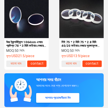
উচ্চ ট্রান্সমিট্যান্স 1064nm এআর
সিই 75 * 2 মিমি 75 * 2.8 মিমি
প্রলিপ্ত 78 * 3 মিমি ফাইবার লেজার
40/20 ফাইবার লেজার সুরক্ষামূলক
সুরক্ষামূলক লেন্স
লেন্স
MOQ:
50 পিসি
MOQ:
50 পিসি
মূল্য:
USD21.5/piece
মূল্য:
USD13.9/piece
ভালো দাম
contact
ভালো দাম
contact
আপনার সময় বাঁচান
আমাদের সাথে সেরা পণ্য যোগাযোগ করুন।
আপনার প্রয়োজনীয়তা দিন