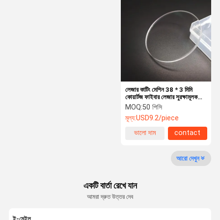
বর্ণালীবীক্ষণ
কেটিপি স্ফটিকগুলি
ডিক্রোইক ফিল্টার
অপটিকাল ব্যান্ডপাস ফিল্টার
লেজার কাটিং মেশিন 38 * 3 মিমি
আইআর অপটিক্স
কোয়ার্টজ ফাইবার লেজার সুরক্ষামূলক
লেন্স
MOQ:
50 পিসি
বিম কম্বিনার
মূল্য:
USD9.2/piece
সিসিডি লেন্স
ভালো দাম
contact
বেড়া আয়না
আরো দেখুন
একটি বার্তা রেখে যান
আমরা দ্রুত উত্তর দেব
ই-মেইল