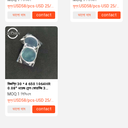
মূল্য:
USD58/pcs-USD 25/pcs
মূল্য:
USD58/pcs-USD 25/pcs
ভালো দাম
contact
ভালো দাম
contact
বিজ্ঞপ্তি 30 * 4 650 1064HR
0.08º ওয়েজ লেন্স কোয়ার্টজ 3
কেডব্লিউ লেজার হ্যান্ড ওয়েল্ডিং মেশিন
MOQ:
1 পিসিএস
মূল্য:
USD58/pcs-USD 25/pcs
ভালো দাম
contact