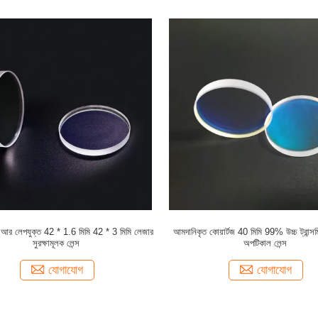
 লেপযুক্ত 42 * 1.6 মিমি 42 * 3 মিমি লেজার
আমদানিকৃত কোয়ার্টজ 40 মিমি 99% উচ্চ ট্রান্সমি
সুরক্ষামূলক লেন্স
অপটিকাল লেন্স
যোগাযোগ
যোগাযোগ