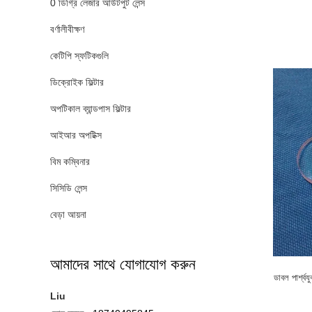
0 ডিগ্রি লেজার আউটপুট লেন্স
বর্ণালীবীক্ষণ
কেটিপি স্ফটিকগুলি
ডিক্রোইক ফিল্টার
অপটিকাল ব্যান্ডপাস ফিল্টার
আইআর অপটিক্স
বিম কম্বিনার
সিসিডি লেন্স
বেড়া আয়না
আমাদের সাথে যোগাযোগ করুন
ডাবল পার্শ্
Liu