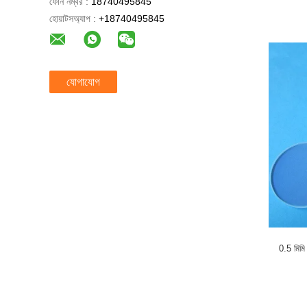
ফোন নম্বর :
18740495845
হোয়াটসঅ্যাপ :
+18740495845
যোগাযোগ
0.5 মিমি