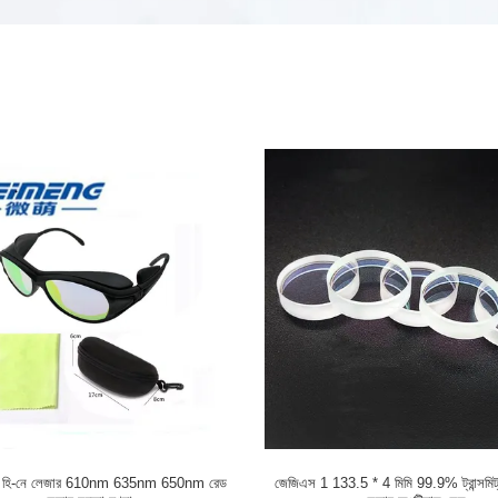
 ফগ হি-নে লেজার 610nm 635nm 650nm রেড
জেজিএস 1 133.5 * 4 মিমি 99.9% ট্রান্সমিট্যা