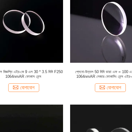
তল বিজ্ঞপ্তি এইচ-কে 9 এল 30 * 3.5 মিমি F250
প্লেনো-উত্তল 50 মিমি ডায়া এফ = 100
1064nmAR ফোকাস লেন্স
1064nmAR লেজার ফোকাসিং লেন্স এইচ-
যোগাযোগ
যোগাযোগ