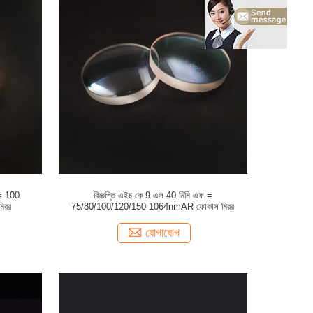
 = 100
বিজ্ঞপ্তি এইচ-কে 9 এল 40 মিমি এফ =
িরর
75/80/100/120/150 1064nmAR ফোকাস মিরর
যোগাযোগ