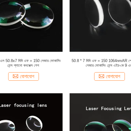
 এল 50.8x7 মিমি এফ = 150 লেজার ফোকাসিং
50.8 * 7 মিমি এফ = 150 1064nmAR প্
লেন্স প্লানো কনভেক্স শেপ
লেজার ফোকাসিং লেন্স এইচ-কে 9 এ
যোগাযোগ
যোগাযোগ