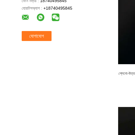
ফোন নম্বর :
18740495845
হোয়াটসঅ্যাপ :
+18740495845
যোগাযোগ
প্লেনো-উত্