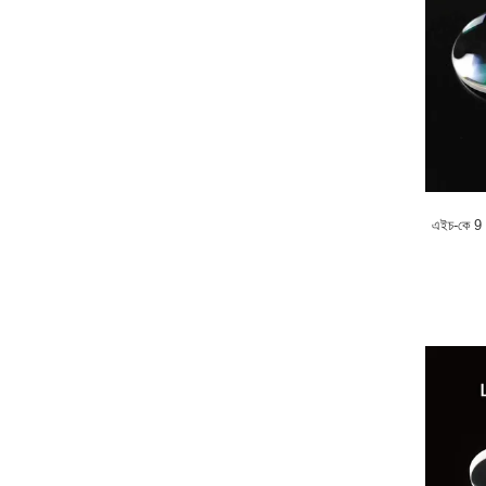
এইচ-কে 9