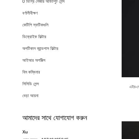
0 ডিগ্রি লেজার আউটপুট লেন্স
বর্ণালীবীক্ষণ
কেটিপি স্ফটিকগুলি
ডিক্রোইক ফিল্টার
অপটিকাল ব্যান্ডপাস ফিল্টার
আইআর অপটিক্স
বিম কম্বিনার
সিসিডি লেন্স
এইচ-ক
বেড়া আয়না
আমাদের সাথে যোগাযোগ করুন
Xu