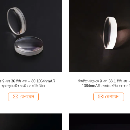
ে 9 এল 36 মিমি এফ = 80 1064nmAR
বিজ্ঞপ্তি এইচ-কে 9 এল 38.1 মিমি এফ
অ্যাক্রোমেটিক ডাবল্ট ফোকাসিং মিরর
1064nmAR লেজার মেশিন ফোকাস ম
যোগাযোগ
যোগাযোগ