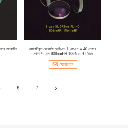
জার ফোকাসিং
আমদানিকৃত কোয়ার্টজ জেজিএস 1 এফএল = 40 লেজার
ফোকাসিং লেন্স 808nmHR 1064nmHT মিরর
যোগাযোগ
5
6
7