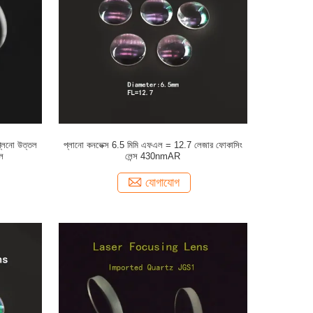
লেনো উত্তল
প্লানো কনভেক্স 6.5 মিমি এফএল = 12.7 লেজার ফোকাসিং
ল
লেন্স 430nmAR
যোগাযোগ