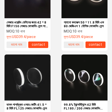
লেজার ওয়েল্ডিং মেশিনের জন্য 42 * 8
প্লানো কনভেক্স 50 * 11.8 মিমি এফ
মিমি F150 লেজার ফোকাসিং লেন্স সাফ
80 জেজিএস 1 যৌগিক ফোকাসিং লেন্স
করুন
MOQ:
10 খানা
MOQ:
10 খানা
মূল্য:
USD39.4/piece
মূল্য:
USD39.4/piece
ভালো দাম
contact
ভালো দাম
contact
বাড়ি
পণ্য
আমাদের সম্পর্কে
কারখানা ভ্রমণ
ডাবল পার্শ্বযুক্ত এআর কোটিং 41.5 *
99.8% ট্রান্সমিট্যান্স 42 মিমি
8 মিমি FL125 লেজার ফোকাসিং লেন্স
FL180 / 200 লেজার ফোকাসিং