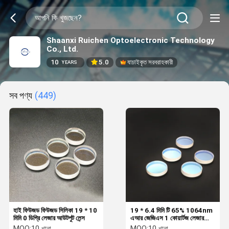
Shaanxi Ruichen Optoelectronic Technology
Co., Ltd.
10
5.0
যাচাইকৃত সরবরাহকারী
YEARS
সব পণ্য
(449)
হাই ফিউজড ফিউজড সিলিকা 19 * 10
19 * 6.4 মিমি টি 65% 1064nm
মিমি 0 ডিগ্রি লেজার আউটপুট লেন্স
এআর জেজিএস 1 কোয়ার্টজ লেজার
আউটপুট কাপলার
MOQ:
10 খানা
MOQ:
10 খানা