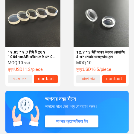
19.05 * 9.7 মিমি টি 20%
12.7 * 3 মিমি ডাবল উত্তল কোয়ার্টজ
1064nmAR এইচ-কে 9 এল 0
4 এক্স লেজার এক্সপেন্ডার লেন্স
ডিগ্রি লেজার আউটপুট লেন্স মেশিন
MOQ:
10 খানা
MOQ:
10
মূল্য:
USD11.3/piece
মূল্য:
USD16.5/piece
ভালো দাম
contact
ভালো দাম
contact
আপনার সময় বাঁচান
আমাদের সাথে সেরা পণ্য যোগাযোগ করুন।
আপনার প্রয়োজনীয়তা দিন