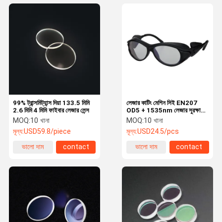
99% ট্রান্সমিট্যান্স দিয়া 133.5 মিমি
লেজার কাটিং মেশিন সিই EN207
2.6 মিমি 4 মিমি ফাইবার লেজার লেন্স
OD5 + 1535nm লেজার সুরক্ষা
গগলস
MOQ:
10 খানা
MOQ:
10 খানা
মূল্য:
USD59.8/piece
মূল্য:
USD24.5/pcs
ভালো দাম
contact
ভালো দাম
contact