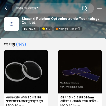
Shaanxi Ruichen Optoelectronic Technology
Co., Ltd.
10
5.0
যাচাইকৃত সরবরাহকারী
YEARS
সব পণ্য
(449)
লেজার ওয়েল্ডিং মেশিন 90 * 5 মিমি
68 * 15 * 0.5 মিমি 640nm
গ্লাস ফাইবার লেজার সুরক্ষামূলক লেন্স
জেজিএস 1 কোয়ার্টজ লেজার অপটিকাল
ব্যান্ডপাস ফিল্টার লেজার পুনর্জীবন যন্ত্র
MOQ:
10 খানা
MOQ:
10 টুকরো