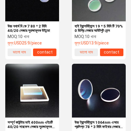
উচ্চ যথার্থ বি কে 7 80 * 2 মিমি
হাই ট্রান্সমিট্যান্স 19 * 5 মিমি টি 70%
40/20 লেজার সুরক্ষামূলক উইন্ডো
0 ডিগ্রি লেজার আউটপুট লেন্স
MOQ:
10 খানা
MOQ:
10 খানা
মূল্য:
USD25.9/piece
মূল্য:
USD13.9/piece
ভালো দাম
contact
ভালো দাম
contact
বাড়ি
পণ্য
আমাদের সম্পর্কে
কারখানা ভ্রমণ
সম্পূর্ণ কাউন্টার ডাই 400nm এইচটি
উচ্চ ট্রান্সমিট্যান্স 1064nm এআর
40/20 সারফেস লেজার সুরক্ষামূলক
প্রলিপ্ত 78 * 3 মিমি ফাইবার লেজার