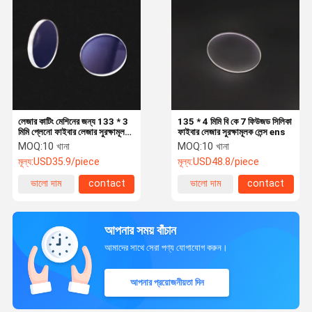
লেজার কাটিং মেশিনের জন্য 133 * 3
135 * 4 মিমি বি কে 7 ফিউজড সিলিকা
মিমি প্লেনো ফাইবার লেজার সুরক্ষামূলক
ফাইবার লেজার সুরক্ষামূলক লেন্স ens
লেন্স
MOQ:
10 খানা
MOQ:
10 খানা
মূল্য:
USD35.9/piece
মূল্য:
USD48.8/piece
ভালো দাম
contact
ভালো দাম
contact
আপনার সময় বাঁচান
আমাদের সাথে সেরা পণ্য যোগাযোগ করুন।
আপনার প্রয়োজনীয়তা দিন