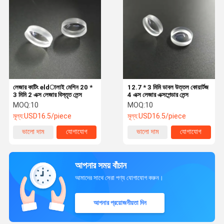
লেজার কাটিং eldালাই মেশিন 20 *
12.7 * 3 মিমি ডাবল উত্তল কোয়ার্টজ
3 মিমি 2 এক্স লেজার বিস্তৃত লেন্স
4 এক্স লেজার এক্সপেন্ডার লেন্স
MOQ:
10
MOQ:
10
মূল্য:
USD16.5/piece
মূল্য:
USD16.5/piece
ভালো দাম
যোগাযোগ
ভালো দাম
যোগাযোগ
আপনার সময় বাঁচান
আমাদের সাথে সেরা পণ্য যোগাযোগ করুন।
আপনার প্রয়োজনীয়তা দিন