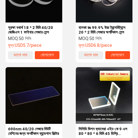
সুরক্ষা যথার্থ 18 * 2 মিমি 40/20
হালকা রঙ 99.9% উচ্চ ট্রান্সমিট্যান্স
জেজিএস 1 ফাইবার লেজার লেন্স
20 * 2 মিমি লেজার অপটিকাল লেন্স
MOQ:
50 পিসি
MOQ:
50 পিসি
মূল্য:
USD5.7/piece
মূল্য:
USD6.8/piece
ভালো দাম
যোগাযোগ
ভালো দাম
যোগাযোগ
বাড়ি
পণ্য
আমাদের সম্পর্কে
আমাদের সাথে
যোগাযোগ করুন
690nm 40/20 লেজার বিউটি
সিসিডি ভিশন ক্যামেরা এইচ-কে 9 এল
মেশিনের জন্য অপটিকাল ব্যান্ডপাস ফিল্টার
80 * 80 * 6 মিমি 45 ডিগ্রি