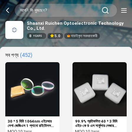
Shaanxi Ruichen Optoelectronic Technology
Co., Ltd.
8
5.0
যাচাইকৃত সরবরাহকারী
YEARS
সব পণ্য
(452)
30 * 5 মিমি 1064nm এইচআর
99.9% প্রতিফলিত 40 * 3 মিমি
লেপা জেজিএস 1 প্লানো রাইটোলস
এইচ-কে 9 এল সার্কুলার লেজার
স্পেকট্রোস্কোপ
অপটিকাল লেন্স
MOQ:
10 টুকরো
MOQ:
10 টুকরো