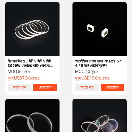
ক্লিয়ার দিয়া 20 মিমি 3 মিমি 5 মিমি
আর্থোম্বিক স্পেস গ্রুপ Pna21 6 *
3000W লেজারের কাটিং মেশিনের
6 * 5 মিমি কেটিপি স্ফটিক
লেন্সগুলি
MOQ:
50 পিসি
MOQ:
10 টুকরো
মূল্য:
USD7.8/piece
মূল্য:
USD19.8/piece
ভালো দাম
যোগাযোগ
ভালো দাম
যোগাযোগ