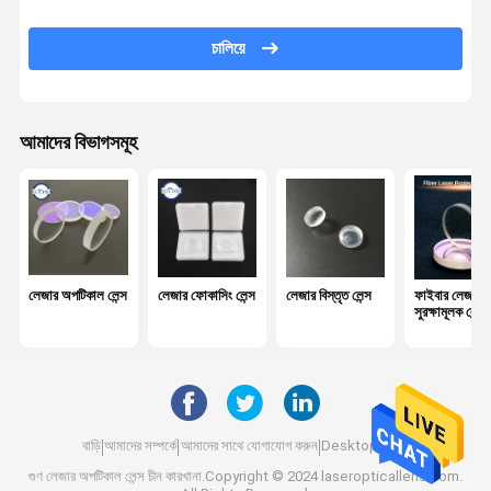
অপটিকাল ব্যান্ডপাস ফিল্টার
চালিয়ে
আইআর অপটিক্স
বিম কম্বিনার
আমাদের বিভাগসমূহ
সিসিডি লেন্স
বেড়া আয়না
লেজার অপটিকাল লেন্স
লেজার ফোকাসিং লেন্স
লেজার বিস্তৃত লেন্স
ফাইবার লেজার
সুরক্ষামূলক লেন্স
বাড়ি
আমাদের সম্পর্কে
আমাদের সাথে যোগাযোগ করুন
Desktop Site
গুণ
লেজার অপটিকাল লেন্স
চীন কারখানা.Copyright © 2024 laseropticallens.com.